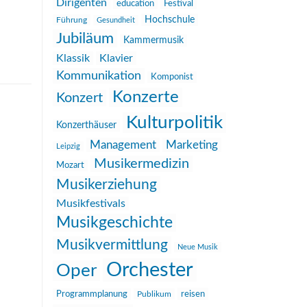
Dirigenten
education
Festival
Hochschule
Führung
Gesundheit
Jubiläum
Kammermusik
Klassik
Klavier
Kommunikation
Komponist
Konzerte
Konzert
Kulturpolitik
Konzerthäuser
Management
Marketing
Leipzig
Musikermedizin
Mozart
Musikerziehung
Musikfestivals
Musikgeschichte
Musikvermittlung
Neue Musik
Orchester
Oper
reisen
Programmplanung
Publikum