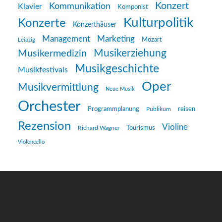
Konzert
Kommunikation
Klavier
Komponist
Kulturpolitik
Konzerte
Konzerthäuser
Management
Marketing
Mozart
Leipzig
Musikerziehung
Musikermedizin
Musikgeschichte
Musikfestivals
Oper
Musikvermittlung
Neue Musik
Orchester
reisen
Programmplanung
Publikum
Rezension
Violine
Richard Wagner
Tourismus
Violoncello