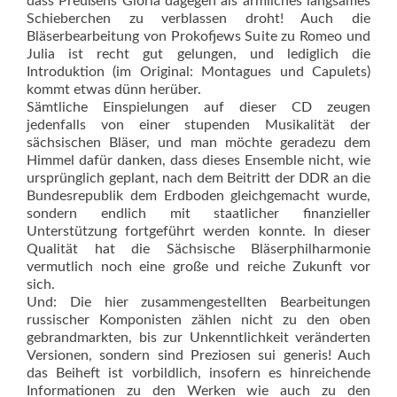
dass Preußens Gloria dagegen als ärmliches langsames
Schieberchen zu verblassen droht! Auch die
Bläserbearbeitung von Prokofjews Suite zu Romeo und
Julia ist recht gut gelungen, und lediglich die
Introduktion (im Original: Montagues und Capulets)
kommt etwas dünn herüber.
Sämtliche Einspielungen auf dieser CD zeugen
jedenfalls von einer stupenden Musikalität der
sächsischen Bläser, und man möchte geradezu dem
Himmel dafür danken, dass dieses Ensemble nicht, wie
ursprünglich geplant, nach dem Beitritt der DDR an die
Bundesrepublik dem Erdboden gleichgemacht wurde,
sondern endlich mit staatlicher finanzieller
Unterstützung fortgeführt werden konnte. In dieser
Qualität hat die Sächsische Bläserphilharmonie
vermutlich noch eine große und reiche Zukunft vor
sich.
Und: Die hier zusammengestell­ten Bearbeitungen
russischer Komponisten zählen nicht zu den oben
gebrandmarkten, bis zur Unkenntlichkeit veränderten
Versionen, sondern sind Preziosen sui generis! Auch
das Beiheft ist vorbildlich, insofern es hinreichende
Informationen zu den Werken wie auch zu den