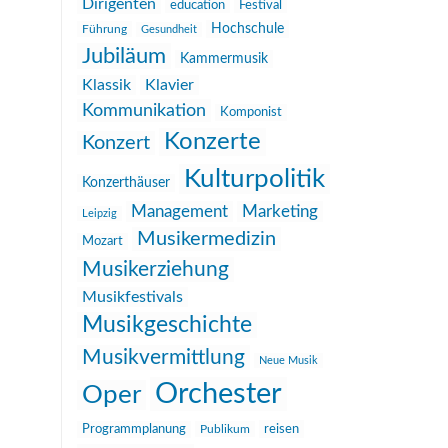
Dirigenten
education
Festival
Hochschule
Führung
Gesundheit
Jubiläum
Kammermusik
Klassik
Klavier
Kommunikation
Komponist
Konzerte
Konzert
Kulturpolitik
Konzerthäuser
Management
Marketing
Leipzig
Musikermedizin
Mozart
Musikerziehung
Musikfestivals
Musikgeschichte
Musikvermittlung
Neue Musik
Orchester
Oper
reisen
Programmplanung
Publikum