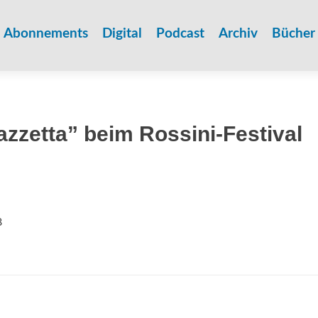
Zum
Inhalt
Abonnements
Digital
Podcast
Archiv
Bücher
springen
zzetta” beim Rossini-Festival
8