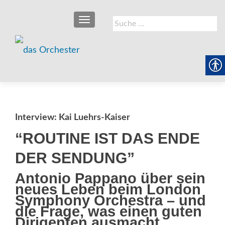
SCHALTE NAVIGATION
Suche
nach:
Interview: Kai Luehrs-Kaiser
“ROUTINE IST DAS ENDE
DER SENDUNG”
Antonio Pappano über sein
neues Leben beim London
Symphony Orchestra – und
die Frage, was einen guten
Dirigenten ausmacht