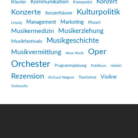
Konzert
Kommunikation
Klavier
Komponist
Kulturpolitik
Konzerte
Konzerthäuser
Management
Marketing
Mozart
Leipzig
Musikerziehung
Musikermedizin
Musikgeschichte
Musikfestivals
Oper
Musikvermittlung
Neue Musik
Orchester
reisen
Programmplanung
Publikum
Rezension
Violine
Richard Wagner
Tourismus
Violoncello