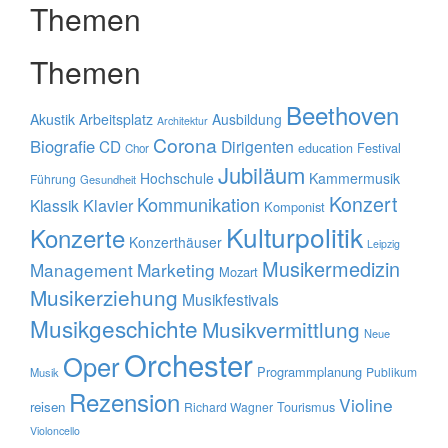
Themen
Themen
Beethoven
Akustik
Arbeitsplatz
Ausbildung
Architektur
Corona
Biografie
CD
Dirigenten
education
Festival
Chor
Jubiläum
Hochschule
Kammermusik
Führung
Gesundheit
Konzert
Kommunikation
Klavier
Klassik
Komponist
Kulturpolitik
Konzerte
Konzerthäuser
Leipzig
Musikermedizin
Management
Marketing
Mozart
Musikerziehung
Musikfestivals
Musikgeschichte
Musikvermittlung
Neue
Orchester
Oper
Programmplanung
Publikum
Musik
Rezension
Violine
reisen
Tourismus
Richard Wagner
Violoncello