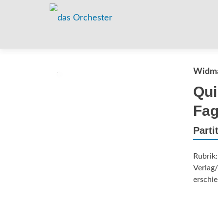
Widma
Qui
Fag
Parti
Rubrik
Verlag/
erschie