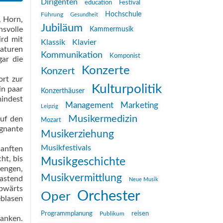
Dirigenten
education
Festival
Hochschule
Führung
Gesundheit
, Horn,
Jubiläum
hsvolle
Kammermusik
ird mit
Klassik
Klavier
iaturen
Kommunikation
Komponist
gar die
Konzerte
Konzert
ort zur
Kulturpolitik
in paar
Konzerthäuser
indest
Management
Marketing
Leipzig
Musikermedizin
auf den
Mozart
gnante
Musikerziehung
Musikfestivals
sanften
ht, bis
Musikgeschichte
rengen,
Musikvermittlung
astend
Neue Musik
abwärts
Orchester
Oper
eblasen
reisen
Programmplanung
Publikum
anken.