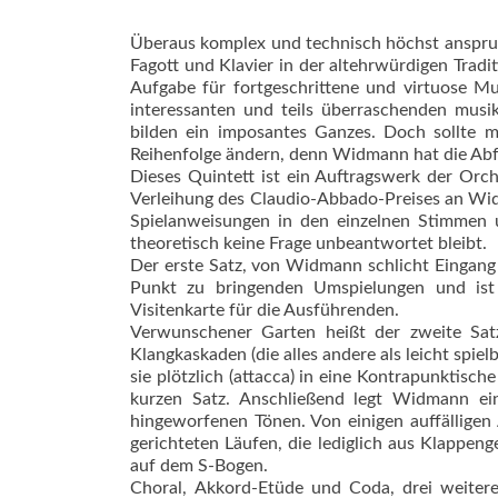
Überaus komplex und technisch höchst anspruch
Fagott und Klavier in der altehrwürdigen Tradit
Aufgabe für fortgeschrittene und virtuose M
interessanten und teils überraschenden musi
bilden ein imposantes Ganzes. Doch sollte ma
Reihenfolge ändern, denn Widmann hat die Abfo
Dieses Quintett ist ein Auftragswerk der Orc
Verleihung des Claudio-Abbado-Preises an Widm
Spielanweisungen in den einzelnen Stimmen 
theoretisch keine Frage unbeantwortet bleibt.
Der erste Satz, von Widmann schlicht Eingang 
Punkt zu bringenden Umspielungen und ist
Visitenkarte für die Ausführenden.
Verwunschener Garten heißt der zweite Sat
Klangkaskaden (die alles andere als leicht spiel
sie plötzlich (attacca) in eine Kontrapunktisch
kurzen Satz. Anschließend legt Widmann ein
hingeworfenen Tönen. Von einigen auffälligen
gerichteten Läufen, die lediglich aus Klappen
auf dem S-Bogen.
Choral, Akkord-Etüde und Coda, drei weit