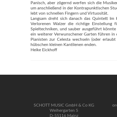
Panisch, aber zögernd werfen sich die Musike
um anschließend in der Kontrapunktischen Studi
lebt von schnellen Fingern und Virtuosität.
Langsam dreht sich danach das Quintett Im K
Verlorenen Walzer die richtige Einstellung
Spieltechniken, und sauber ausgeführt könnte 
ein weiterer Verwunschener Garten führen in 
Pianisten zur Celesta wechseln (oder erlaubt
hübschen kleinen Kantilenen enden.
Heike Eickhoff
SCHOTT MUSIC GmbH & Co KG
or
Weihergarten 5
D-55116 Mainz