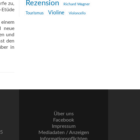
Rezension
rfe zu,
Richard Wagner
-Etüde
Violine
Tourismus
Violoncello
d einem
el neue
en und
sst den
über in
Über uns
Facebook
Impressum
55
Mediadaten / Anzeigen
Informationspflichten