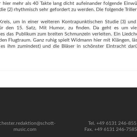
r hier mehr als 40 Takte lang dicht aufeinander folgende Einwü
e (2) rhythmisch sehr gefordert zu werden. Die folgende Triller
reis, um in einer weiteren Kontrapunktischen Studie (3) un
 für den 15. Satz, Mit Humor, zu finden. Da geht es um vi
es das Publikum zum breiten Schmunzeln verleiten. Ein Liedch
den Flugtraum. Ganz ruhig spielt Widmann hier mit Klängen, lä
 es ihm zumindest) und die Bläser in schönster Eintracht dar
chester.redaktion@schott-
Tel. +49 6131 246-855
music.com
Fax. +49 6131 246-758