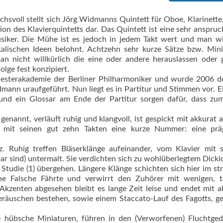
svoll stellt sich Jörg Widmanns Quintett für Oboe, Klarinette
ion des Klavierquintetts dar. Das Quintett ist eine sehr anspruc
usiker. Die Mühe ist es jedoch in jedem Takt wert und man w
kalischen Ideen belohnt. Achtzehn sehr kurze Sätze bzw. Min
n nicht willkürlich die eine oder andere herauslassen oder 
lge fest konzipiert.
hesterakademie der Berliner Philharmoniker und wurde 2006 d
ann uraufgeführt. Nun liegt es in Partitur und Stimmen vor. E
und ein Glossar am Ende der Partitur sorgen dafür, dass zum
genannt, verläuft ruhig und klangvoll, ist gespickt mit akkurat 
 mit seinen gut zehn Takten eine kurze Nummer: eine prä
z. Ruhig treffen Bläserklänge aufeinander, vom Klavier mit 
bar sind) untermalt. Sie verdichten sich zu wohlüberlegtem Dickic
e Studie (1) übergehen. Längere Klänge schichten sich hier im st
e Falsche Fährte und verwirrt den Zuhörer mit wenigen, t
 Akzenten abgesehen bleibt es lange Zeit leise und endet mit 
geräuschen bestehen, sowie einem Staccato-Lauf des Fagotts, g
ere hübsche Miniaturen, führen in den (Verworfenen) Fluchtged