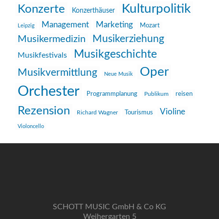
Kulturpolitik
Konzerte
Konzerthäuser
Management
Marketing
Mozart
Leipzig
Musikerziehung
Musikermedizin
Musikgeschichte
Musikfestivals
Oper
Musikvermittlung
Neue Musik
Orchester
reisen
Programmplanung
Publikum
Rezension
Violine
Richard Wagner
Tourismus
Violoncello
SCHOTT MUSIC GmbH & Co KG
Weihergarten 5