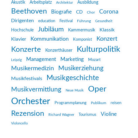
Akustik
Arbeitsplatz
Ausbildung
Architektur
Beethoven
Corona
Biografie
CD
Chor
Dirigenten
education
Festival
Führung
Gesundheit
Jubiläum
Klassik
Hochschule
Kammermusik
Konzert
Kommunikation
Klavier
Komponist
Kulturpolitik
Konzerte
Konzerthäuser
Management
Marketing
Mozart
Leipzig
Musikerziehung
Musikermedizin
Musikgeschichte
Musikfestivals
Oper
Musikvermittlung
Neue Musik
Orchester
reisen
Programmplanung
Publikum
Rezension
Violine
Richard Wagner
Tourismus
Violoncello