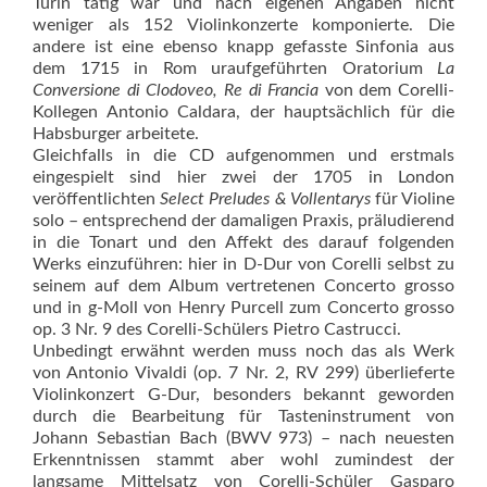
Turin tätig war und nach eigenen Angaben nicht
weniger als 152 Violinkonzerte komponierte. Die
andere ist eine ebenso knapp gefasste Sinfonia aus
dem 1715 in Rom uraufgeführten Oratorium
La
Conversione di Clodoveo, Re di Francia
von dem Corelli-
Kollegen Antonio Caldara, der hauptsächlich für die
Habsburger arbeitete.
Gleichfalls in die CD aufgenommen und erstmals
eingespielt sind hier zwei der 1705 in London
veröffentlichten
Select Preludes & Vollentarys
für Violine
solo – entsprechend der damaligen Praxis, präludierend
in die Tonart und den Affekt des darauf folgenden
Werks einzuführen: hier in D-Dur von Corelli selbst zu
seinem auf dem Album vertretenen Concerto grosso
und in g-Moll von Henry Purcell zum Concerto grosso
op. 3 Nr. 9 des Corelli-Schülers Pietro Castrucci.
Unbedingt erwähnt werden muss noch das als Werk
von Antonio Vivaldi (op. 7 Nr. 2, RV 299) überlieferte
Violinkonzert G-Dur, besonders bekannt geworden
durch die Bearbeitung für Tasteninstrument von
Johann Sebastian Bach (BWV 973) – nach neuesten
Erkenntnissen stammt aber wohl zumindest der
langsame Mittelsatz von Corelli-Schüler Gasparo