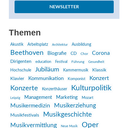
NEWSLETTER
Themen
Akustik
Arbeitsplatz
Ausbildung
Architektur
Beethoven
Corona
Biografie
CD
Chor
Dirigenten
education
Festival
Führung
Gesundheit
Jubiläum
Klassik
Hochschule
Kammermusik
Konzert
Kommunikation
Klavier
Komponist
Kulturpolitik
Konzerte
Konzerthäuser
Management
Marketing
Mozart
Leipzig
Musikerziehung
Musikermedizin
Musikgeschichte
Musikfestivals
Oper
Musikvermittlung
Neue Musik