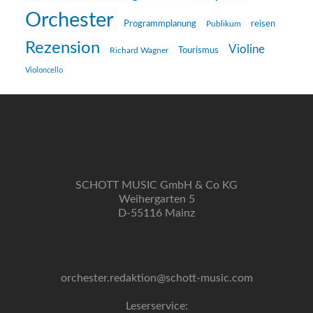
Orchester
reisen
Programmplanung
Publikum
Rezension
Violine
Richard Wagner
Tourismus
Violoncello
SCHOTT MUSIC GmbH & Co KG
Weihergarten 5
D-55116 Mainz
orchester.redaktion@schott-music.com
Leserservice: