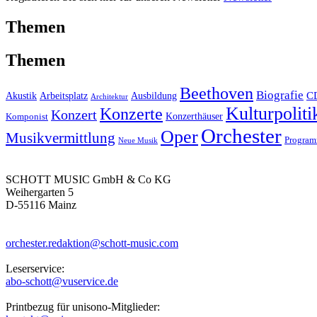
Themen
Themen
Beethoven
Biografie
C
Akustik
Arbeitsplatz
Ausbildung
Architektur
Kulturpoliti
Konzerte
Konzert
Konzerthäuser
Komponist
Orchester
Oper
Musikvermittlung
Progra
Neue Musik
SCHOTT MUSIC GmbH & Co KG
Weihergarten 5
D-55116 Mainz
orchester.redaktion@schott-music.com
Leserservice:
abo-schott@vuservice.de
Printbezug für unisono-Mitglieder: