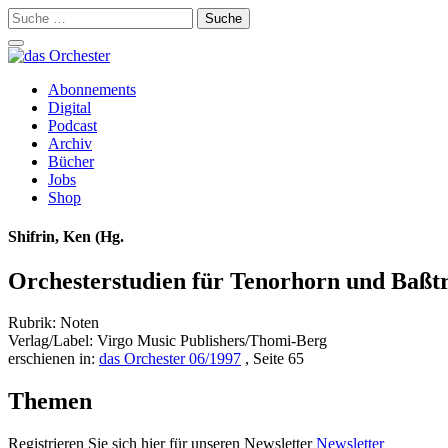
Suche
nach:
Schalte
Navigation
Zum
Abonnements
Inhalt
Digital
springen
Podcast
Archiv
Bücher
Jobs
Shop
Shifrin, Ken (Hg.
Orchesterstudien für Tenorhorn und Baßt
Rubrik: Noten
Verlag/Label: Virgo Music Publishers/Thomi-Berg
erschienen in:
das Orchester 06/1997
, Seite 65
Themen
Registrieren Sie sich hier für unseren Newsletter
Newsletter