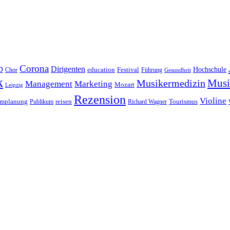
Corona
D
Dirigenten
Hochschule
education
Festival
Führung
Chor
Gesundheit
k
Musi
Musikermedizin
Management
Marketing
Mozart
Leipzig
Rezension
Violine
reisen
mmplanung
Publikum
Richard Wagner
Tourismus