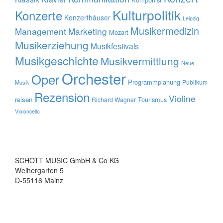
Kulturpolitik
Konzerte
Konzerthäuser
Leipzig
Musikermedizin
Management
Marketing
Mozart
Musikerziehung
Musikfestivals
Musikgeschichte
Musikvermittlung
Neue
Orchester
Oper
Programmplanung
Publikum
Musik
Rezension
Violine
reisen
Tourismus
Richard Wagner
Violoncello
SCHOTT MUSIC GmbH & Co KG
Weihergarten 5
D-55116 Mainz