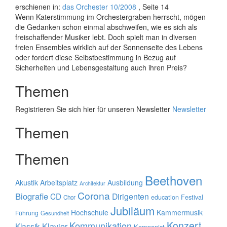
erschienen in:
das Orchester 10/2008
, Seite 14
Wenn Katerstimmung im Orchestergraben herrscht, mögen
die Gedanken schon einmal abschweifen, wie es sich als
freischaffender Musiker lebt. Doch spielt man in diversen
freien Ensembles wirklich auf der Sonnenseite des Lebens
oder fordert diese Selbstbestimmung in Bezug auf
Sicherheiten und Lebensgestaltung auch ihren Preis?
Themen
Registrieren Sie sich hier für unseren Newsletter
Newsletter
Themen
Themen
Beethoven
Akustik
Arbeitsplatz
Ausbildung
Architektur
Corona
Biografie
CD
Dirigenten
education
Festival
Chor
Jubiläum
Hochschule
Kammermusik
Führung
Gesundheit
Konzert
Kommunikation
Klavier
Klassik
Komponist