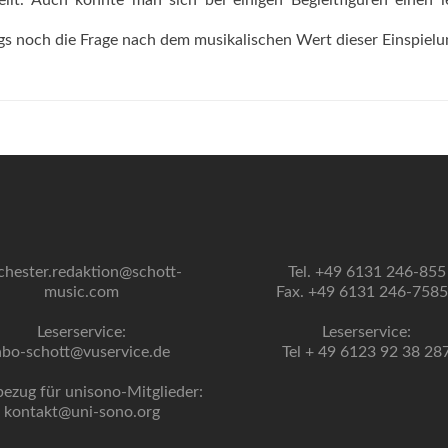
llt. Auch könnte man sich bei einigen Begleitfiguren einen l
gs noch die Frage nach dem musikalischen Wert dieser Einspielu
chester.redaktion@schott-
Tel. +49 6131 246-855
music.com
Fax. +49 6131 246-758
Leserservice:
Leserservice:
abo-schott@vuservice.de
Tel + 49 6123 92 38 28
bezug für unisono-Mitglieder:
kontakt@uni-sono.org