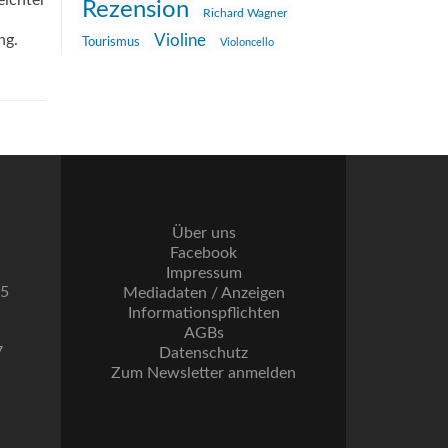
eichter
Rezension
Richard Wagner
ng.
Violine
Tourismus
Violoncello
Über uns
Facebook
Impressum
55
Mediadaten / Anzeigen
Informationspflichten
AGBs
7
Datenschutz
Zum Newsletter anmelden