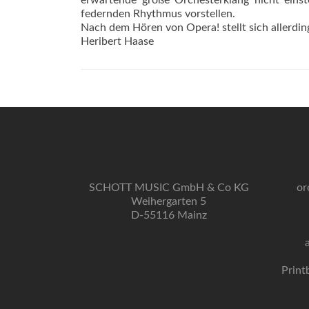
erwartende große Orchesterklang nicht einste
federnden Rhythmus vorstellen.
Nach dem Hören von Opera! stellt sich allerdin
Heribert Haase
SCHOTT MUSIC GmbH & Co KG
or
Weihergarten 5
D-55116 Mainz
Print