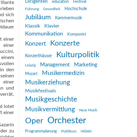
Dirigenten
education
Festival
llante
hrieben
Hochschule
Führung
Gesundheit
nd sich
Jubiläum
Kammermusik
nischen
Klassik
Klavier
ldauer
Kommunikation
Komponist
t einer
Konzerte
Konzert
 einer
uccini,
Kulturpolitik
Konzerthäuser
, einem
svollen
Management
Marketing
Leipzig
 in den
Musikermedizin
Mozart
 seinen
Musikerziehung
 einer
nn und
Musikfestivals
verrät,
Musikgeschichte
d lotet
Musikvermittlung
Neue Musik
t einer
Orchester
Oper
azarin
 der zu
reisen
Programmplanung
Publikum