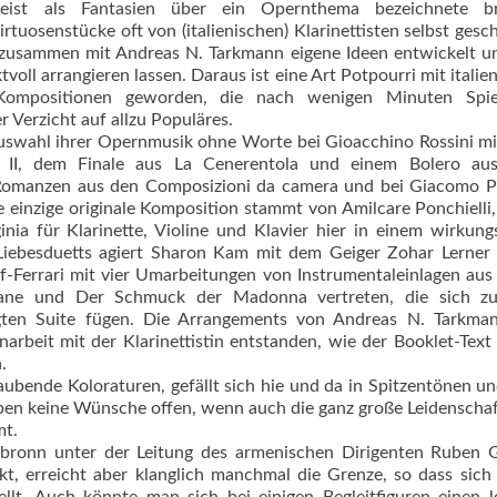
umeist als Fantasien über ein Opernthema bezeichnete bri
rtuosenstücke oft von (italienischen) Klarinettisten selbst gesc
ie zusammen mit Andreas N. Tarkmann eigene Ideen entwickelt u
voll arrangieren lassen. Daraus ist eine Art Potpourri mit italie
Kompositionen geworden, die nach wenigen Minuten Spie
r Verzicht auf allzu Populäres.
wahl ihrer Opernmusik ohne Worte bei Gioacchino Rossini mi
II, dem Finale aus La Cenerentola und einem Bolero aus
 Romanzen aus den Composizioni da camera und bei Giacomo P
 einzige originale Komposition stammt von Amilcare Ponchielli
inia für Klarinette, Violine und Klavier hier in einem wirkung
 Liebesduetts agiert Sharon Kam mit dem Geiger Zohar Lerner
f-Ferrari mit vier Umarbeitungen von Instrumentaleinlagen aus
ane und Der Schmuck der Madonna vertreten, die sich zu
gten Suite fügen. Die Arrangements von Andreas N. Tarkma
rbeit mit der Klarinettistin entstanden, wie der Booklet-Text 
.
aubende Koloraturen, gefällt sich hie und da in Spitzentönen un
eiben keine Wünsche offen, wenn auch die ganz große Leidenschaf
mt.
ronn unter der Leitung des armenischen Dirigenten Ruben G
kt, erreicht aber klanglich manchmal die Grenze, so dass sich