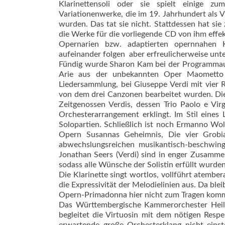
Klarinettensoli oder sie spielt einige z
Variationenwerke, die im 19. Jahrhundert als Vi
wurden. Das tat sie nicht. Stattdessen hat s
die Werke für die vorliegende CD von ihm effekt
Opernarien bzw. adaptierten opernnahen 
aufeinander folgen  aber erfreulicherweise unte
Fündig wurde Sharon Kam bei der Programmaus
Arie aus der unbekannten Oper Maometto 
Liedersammlung, bei Giuseppe Verdi mit vier
von dem drei Canzonen bearbeitet wurden. Die
Zeitgenossen Verdis, dessen Trio Paolo e Virg
Orchesterarrangement erklingt. Im Stil eines
Solopartien. Schließlich ist noch Ermanno Wol
Opern Susannas Geheimnis, Die vier Grobi
abwechslungsreichen musikantisch-beschwin
Jonathan Seers (Verdi) sind in enger Zusammena
sodass alle Wünsche der Solistin erfüllt wurden
Die Klarinette singt wortlos, vollführt atember
die Expressivität der Melodielinien aus. Da bl
Opern-Primadonna hier nicht zum Tragen kom
Das Württembergische Kammerorchester Heilb
begleitet die Virtuosin mit dem nötigen Respe