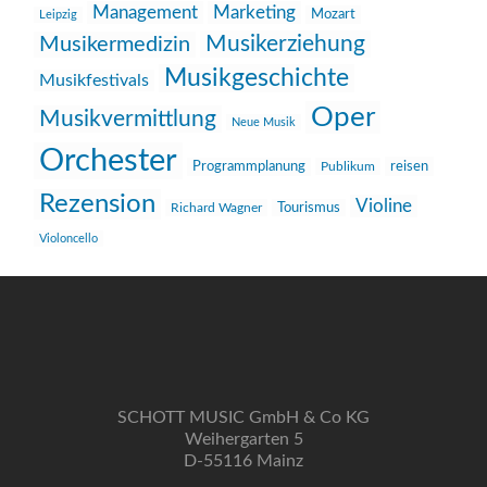
Management
Marketing
Mozart
Leipzig
Musikerziehung
Musikermedizin
Musikgeschichte
Musikfestivals
Oper
Musikvermittlung
Neue Musik
Orchester
reisen
Programmplanung
Publikum
Rezension
Violine
Richard Wagner
Tourismus
Violoncello
SCHOTT MUSIC GmbH & Co KG
Weihergarten 5
D-55116 Mainz