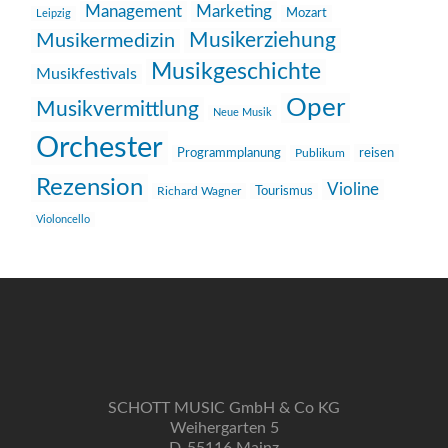
Management
Marketing
Mozart
Leipzig
Musikerziehung
Musikermedizin
Musikgeschichte
Musikfestivals
Oper
Musikvermittlung
Neue Musik
Orchester
reisen
Programmplanung
Publikum
Rezension
Violine
Richard Wagner
Tourismus
Violoncello
SCHOTT MUSIC GmbH & Co KG
Weihergarten 5