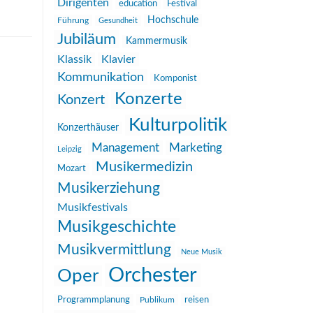
Dirigenten
education
Festival
Hochschule
Führung
Gesundheit
Jubiläum
Kammermusik
Klassik
Klavier
Kommunikation
Komponist
Konzerte
Konzert
Kulturpolitik
Konzerthäuser
Management
Marketing
Leipzig
Musikermedizin
Mozart
Musikerziehung
Musikfestivals
Musikgeschichte
Musikvermittlung
Neue Musik
Orchester
Oper
reisen
Programmplanung
Publikum