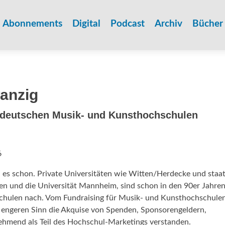
Zum
Inhalt
Abonnements
Digital
Podcast
Archiv
Bücher
springen
wanzig
n deutschen Musik- und Kunsthochschulen
6
 es schon. Private Universitäten wie Witten/Herdecke und staat
en und die Universität Mannheim, sind schon in den 90er Jahre
schulen nach. Vom Fundraising für Musik- und Kunsthochschulen
m engeren Sinn die Akquise von Spenden, Sponsorengeldern,
nehmend als Teil des Hochschul-Marketings verstanden.