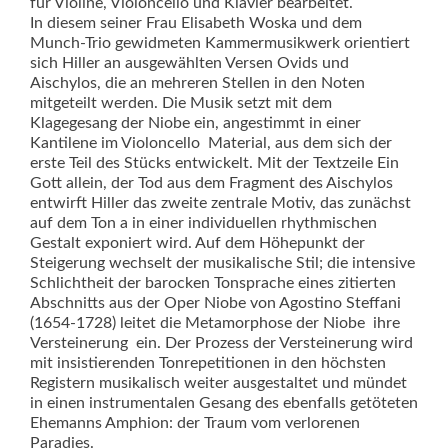
für Violine, Violoncello und Klavier bearbeitet.
In diesem seiner Frau Elisabeth Woska und dem
Munch-Trio gewidmeten Kammermusikwerk orientiert
sich Hiller an ausgewählten Versen Ovids und
Aischylos, die an mehreren Stellen in den Noten
mitgeteilt werden. Die Musik setzt mit dem
Klagegesang der Niobe ein, angestimmt in einer
Kantilene im Violoncello  Material, aus dem sich der
erste Teil des Stücks entwickelt. Mit der Textzeile Ein
Gott allein, der Tod aus dem Fragment des Aischylos
entwirft Hiller das zweite zentrale Motiv, das zunächst
auf dem Ton a in einer individuellen rhythmischen
Gestalt exponiert wird. Auf dem Höhepunkt der
Steigerung wechselt der musikalische Stil; die intensive
Schlichtheit der barocken Tonsprache eines zitierten
Abschnitts aus der Oper Niobe von Agostino Steffani
(1654-1728) leitet die Metamorphose der Niobe  ihre
Versteinerung  ein. Der Prozess der Versteinerung wird
mit insistierenden Tonrepetitionen in den höchsten
Registern musikalisch weiter ausgestaltet und mündet
in einen instrumentalen Gesang des ebenfalls getöteten
Ehemanns Amphion: der Traum vom verlorenen
Paradies.