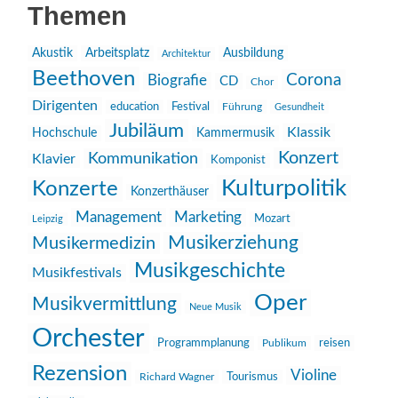
Themen
Akustik
Arbeitsplatz
Ausbildung
Architektur
Beethoven
Corona
Biografie
CD
Chor
Dirigenten
education
Festival
Führung
Gesundheit
Jubiläum
Klassik
Hochschule
Kammermusik
Konzert
Kommunikation
Klavier
Komponist
Kulturpolitik
Konzerte
Konzerthäuser
Management
Marketing
Mozart
Leipzig
Musikerziehung
Musikermedizin
Musikgeschichte
Musikfestivals
Oper
Musikvermittlung
Neue Musik
Orchester
reisen
Programmplanung
Publikum
Rezension
Violine
Richard Wagner
Tourismus