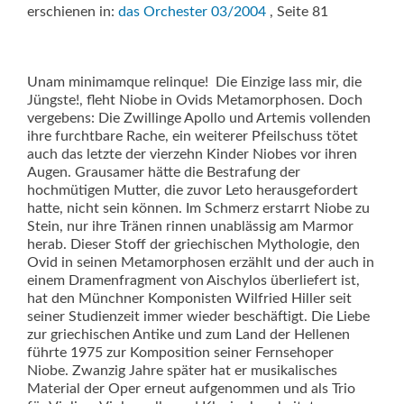
erschienen in:
das Orchester 03/2004
, Seite 81
Unam minimamque relinque!  Die Einzige lass mir, die
Jüngste!, fleht Niobe in Ovids Metamorphosen. Doch
vergebens: Die Zwillinge Apollo und Artemis vollenden
ihre furchtbare Rache, ein weiterer Pfeilschuss tötet
auch das letzte der vierzehn Kinder Niobes vor ihren
Augen. Grausamer hätte die Bestrafung der
hochmütigen Mutter, die zuvor Leto herausgefordert
hatte, nicht sein können. Im Schmerz erstarrt Niobe zu
Stein, nur ihre Tränen rinnen unablässig am Marmor
herab. Dieser Stoff der griechischen Mythologie, den
Ovid in seinen Metamorphosen erzählt und der auch in
einem Dramenfragment von Aischylos überliefert ist,
hat den Münchner Komponisten Wilfried Hiller seit
seiner Studienzeit immer wieder beschäftigt. Die Liebe
zur griechischen Antike und zum Land der Hellenen
führte 1975 zur Komposition seiner Fernsehoper
Niobe. Zwanzig Jahre später hat er musikalisches
Material der Oper erneut aufgenommen und als Trio