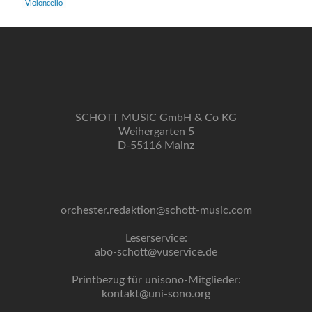
Violoncello
SCHOTT MUSIC GmbH & Co KG
Weihergarten 5
D-55116 Mainz
orchester.redaktion@schott-music.com
Leserservice:
abo-schott@vuservice.de
Printbezug für unisono-Mitglieder:
kontakt@uni-sono.org