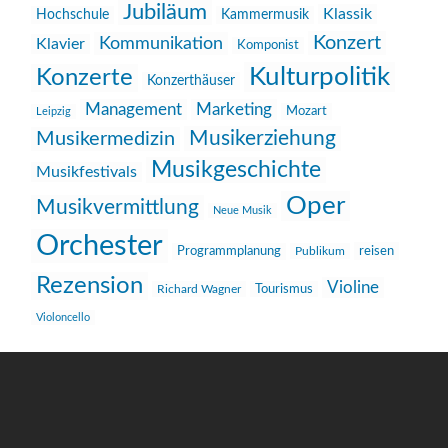
Jubiläum
Klassik
Hochschule
Kammermusik
Konzert
Kommunikation
Klavier
Komponist
Kulturpolitik
Konzerte
Konzerthäuser
Management
Marketing
Mozart
Leipzig
Musikerziehung
Musikermedizin
Musikgeschichte
Musikfestivals
Oper
Musikvermittlung
Neue Musik
Orchester
reisen
Programmplanung
Publikum
Rezension
Violine
Richard Wagner
Tourismus
Violoncello