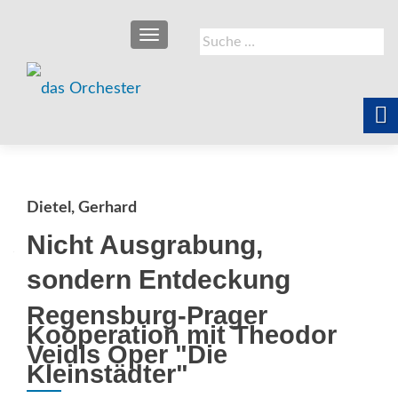
SCHALTE NAVIGATION
Suche
nach:
Dietel, Gerhard
Nicht Ausgrabung,
sondern Entdeckung
Regensburg-Prager
Kooperation mit Theodor
Veidls Oper "Die
Kleinstädter"