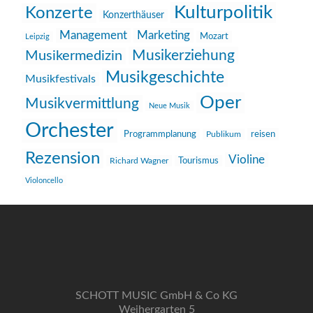
Kulturpolitik
Konzerte
Konzerthäuser
Management
Marketing
Mozart
Leipzig
Musikerziehung
Musikermedizin
Musikgeschichte
Musikfestivals
Oper
Musikvermittlung
Neue Musik
Orchester
reisen
Programmplanung
Publikum
Rezension
Violine
Richard Wagner
Tourismus
Violoncello
SCHOTT MUSIC GmbH & Co KG
Weihergarten 5