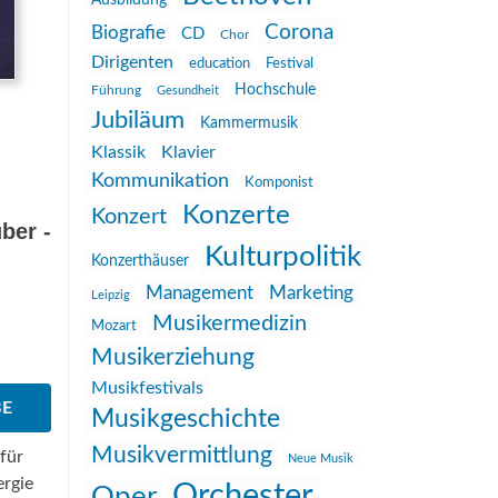
Ausbildung
Corona
Biografie
CD
Chor
Dirigenten
education
Festival
Hochschule
Führung
Gesundheit
Jubiläum
Kammermusik
Klassik
Klavier
Kommunikation
Komponist
Konzerte
Konzert
ber ­
Kulturpolitik
Konzerthäuser
Management
Marketing
Leipzig
Musikermedizin
Mozart
Musikerziehung
Musikfestivals
BE
Musikgeschichte
Musikvermittlung
 für
Neue Musik
ergie
Orchester
Oper