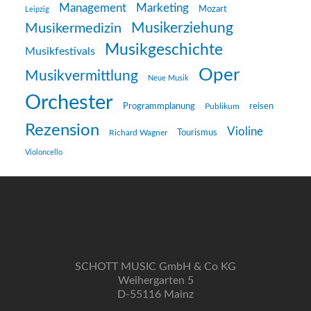
Management
Marketing
Mozart
Leipzig
Musikerziehung
Musikermedizin
Musikgeschichte
Musikfestivals
Oper
Musikvermittlung
Neue Musik
Orchester
reisen
Programmplanung
Publikum
Rezension
Violine
Richard Wagner
Tourismus
Violoncello
SCHOTT MUSIC GmbH & Co KG
Weihergarten 5
D-55116 Mainz