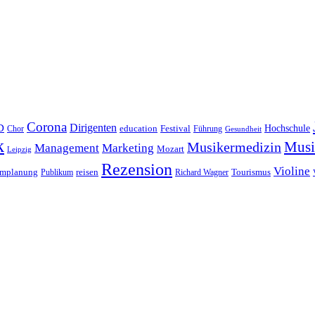
Corona
D
Dirigenten
Hochschule
education
Festival
Führung
Chor
Gesundheit
k
Musi
Musikermedizin
Management
Marketing
Mozart
Leipzig
Rezension
Violine
reisen
mmplanung
Publikum
Richard Wagner
Tourismus