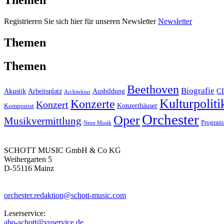
Themen
Registrieren Sie sich hier für unseren Newsletter
Newsletter
Themen
Themen
Beethoven
Biografie
C
Akustik
Arbeitsplatz
Ausbildung
Architektur
Kulturpoliti
Konzerte
Konzert
Konzerthäuser
Komponist
Orchester
Oper
Musikvermittlung
Progra
Neue Musik
SCHOTT MUSIC GmbH & Co KG
Weihergarten 5
D-55116 Mainz
orchester.redaktion@schott-music.com
Leserservice:
abo-schott@vuservice.de