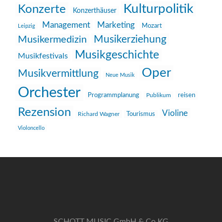
Kulturpolitik
Konzerte
Konzerthäuser
Management
Marketing
Mozart
Leipzig
Musikerziehung
Musikermedizin
Musikgeschichte
Musikfestivals
Oper
Musikvermittlung
Neue Musik
Orchester
reisen
Programmplanung
Publikum
Rezension
Violine
Richard Wagner
Tourismus
Violoncello
SCHOTT MUSIC GmbH & Co KG