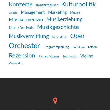
Kulturpolitik
Konzerte
Konzerthäuser
Management
Marketing
Mozart
Leipzig
Musikerziehung
Musikermedizin
Musikgeschichte
Musikfestivals
Oper
Musikvermittlung
Neue Musik
Orchester
reisen
Programmplanung
Publikum
Rezension
Violine
Richard Wagner
Tourismus
Violoncello