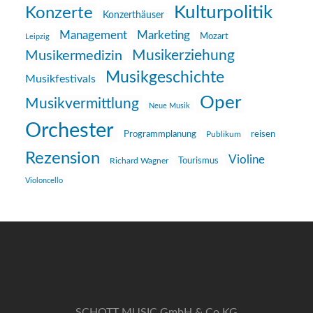
Kulturpolitik
Konzerte
Konzerthäuser
Management
Marketing
Mozart
Leipzig
Musikerziehung
Musikermedizin
Musikgeschichte
Musikfestivals
Oper
Musikvermittlung
Neue Musik
Orchester
reisen
Programmplanung
Publikum
Rezension
Violine
Richard Wagner
Tourismus
Violoncello
SCHOTT MUSIC GmbH & Co KG