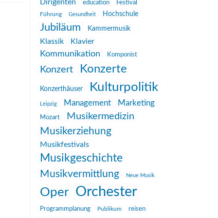
Dirigenten
education
Festival
Hochschule
Führung
Gesundheit
Jubiläum
Kammermusik
Klassik
Klavier
Kommunikation
Komponist
Konzerte
Konzert
Kulturpolitik
Konzerthäuser
Management
Marketing
Leipzig
Musikermedizin
Mozart
Musikerziehung
Musikfestivals
Musikgeschichte
Musikvermittlung
Neue Musik
Orchester
Oper
reisen
Programmplanung
Publikum