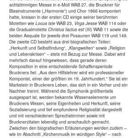
achtstimmigen Messe in e-Moll WAB 27, die Bruckner für
Blasinstrumente („Harmonie“) und Chor 1866 komponiert
hatte, kreisen in der ersten CD einige seiner berühmten
Motetten wie
Locus iste
WAB 23,
Virga Jesse
WAB 114 oder
die Gradualmotette
Christus factus est
(III) WAB 11 sowie die
beiden Aequale für jeweils drei Posaunen WAB 119 und 149.
Die zweite CD besteht aus drei biografischen Teilen:
„Herkunft und Selbstfindung“, „Klangwelten“ sowie „Religion
und Lebenskrisen“ – stets mit Bezug zur Messe. Dabei wird
mehrfach darauf hingewiesen, dass gerade deren
Komposition in eine entscheidende Schaffensperiode
Bruckners fiel: „Aus dem Hilfslehrer wird ein professioneller
Komponist, einer der größten im 19. Jahrhundert.“ Sie ist ein
Markstein in Bruckners Leben, das sich in ein Vorher und ein
Nachher trennt. Während die Symphonik größtenteils
ausgespart ist, werden bekannte Wissenselemente um
Bruckners Wesen, seine Eigenheiten und Herkunft, seine
Sozialisierung und tief empfundene Religiosität dargestellt
und mit verschiedenen Sprechstimmen sowie mit
Brucknerzitaten lebendig und anschaulich gemacht.
Zwischen den biografischen Erläuterungen werden zudem –
wie im Abschnitt „Kirchenmusik im würdigen Style“ – nach