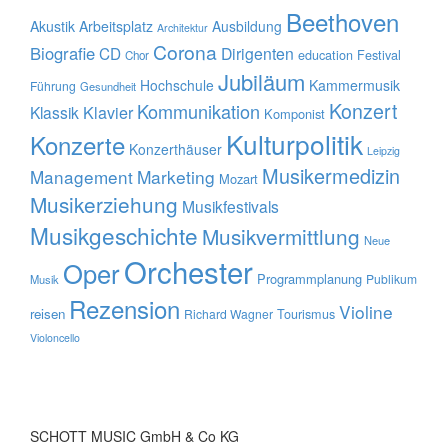
Beethoven
Akustik
Arbeitsplatz
Ausbildung
Architektur
Corona
Biografie
CD
Dirigenten
education
Festival
Chor
Jubiläum
Hochschule
Kammermusik
Führung
Gesundheit
Konzert
Kommunikation
Klavier
Klassik
Komponist
Kulturpolitik
Konzerte
Konzerthäuser
Leipzig
Musikermedizin
Management
Marketing
Mozart
Musikerziehung
Musikfestivals
Musikgeschichte
Musikvermittlung
Neue
Orchester
Oper
Programmplanung
Publikum
Musik
Rezension
Violine
reisen
Tourismus
Richard Wagner
Violoncello
SCHOTT MUSIC GmbH & Co KG