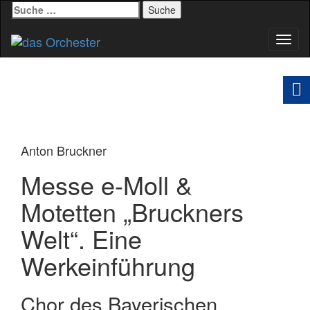
Suche
nach:
Schal
Navig
Anton Bruckner
Messe e-Moll &
Motetten „Bruckners
Welt“. Eine
Werkeinführung
Chor des Bayerischen