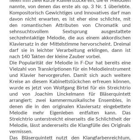
fielen ihm zwei kurze Klavierstücke ein, die er Melodien
nannte, von denen das erste als op. 3 Nr. 1 überlebte.
Kompositorisch Gewichtiges und Innovatives darf man
davon nicht erwarten, es ist eher eine schlichte, mit
den romantischen Attributen von Chromatik und
sehnsuchtsvollem Sextsprung ausgestattete
sechzehntaktige Melodie, die aus einem akkordischen
Klaviersatz in der Mittelstimme hervorscheint. Dreimal
darf sie in leichter Verarbeitung erklingen, dann ist
nach 140 Takten der kleine Zauber vorbei.
Die Popularität der Melodie in F-Dur hat bereits eine
Vielzahl von Transkriptionen für ein Melodieinstrument
und Klavier hervorgerufen. Damit sich auch weitere
Kreise an diesem Kabinettstückchen erfreuen können,
wurde es jetzt von Wolfgang Birtel für ein Streichtrio
und von Joachim Linckelmann für Bläserquintett
arrangiert; zwei kammermusikalische Ensembles, in
denen die in den originalen Klaviersatz eingebettete
Melodie mehr Eigenleben entfalten kann. Das
Streichtrio unterstreicht einerseits die Schlichtheit der
Melodie, lässt andererseits die Klangfülle des Originals
vermissen.
Das Bläserquintett nutzt den Klangfarbenreichtum,