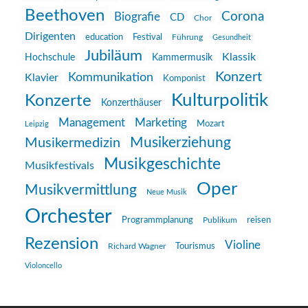
Beethoven
Corona
Biografie
CD
Chor
Dirigenten
education
Festival
Führung
Gesundheit
Jubiläum
Klassik
Hochschule
Kammermusik
Konzert
Kommunikation
Klavier
Komponist
Kulturpolitik
Konzerte
Konzerthäuser
Management
Marketing
Mozart
Leipzig
Musikerziehung
Musikermedizin
Musikgeschichte
Musikfestivals
Oper
Musikvermittlung
Neue Musik
Orchester
reisen
Programmplanung
Publikum
Rezension
Violine
Richard Wagner
Tourismus
Violoncello