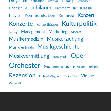
Dirigenten
education
Festival
Führung
Gesundheit
Jubiläum
Klassik
Hochschule
Kammermusik
Konzert
Kommunikation
Klavier
Komponist
Kulturpolitik
Konzerte
Konzerthäuser
Management
Marketing
Mozart
Leipzig
Musikerziehung
Musikermedizin
Musikgeschichte
Musikfestivals
Oper
Musikvermittlung
Neue Musik
Orchester
reisen
Programmplanung
Publikum
Rezension
Violine
Richard Wagner
Tourismus
Violoncello