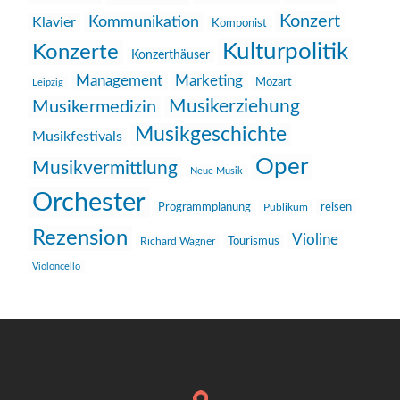
Konzert
Kommunikation
Klavier
Komponist
Kulturpolitik
Konzerte
Konzerthäuser
Management
Marketing
Mozart
Leipzig
Musikerziehung
Musikermedizin
Musikgeschichte
Musikfestivals
Oper
Musikvermittlung
Neue Musik
Orchester
reisen
Programmplanung
Publikum
Rezension
Violine
Richard Wagner
Tourismus
Violoncello