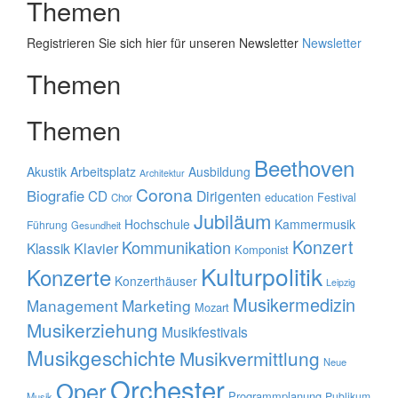
Themen
Registrieren Sie sich hier für unseren Newsletter
Newsletter
Themen
Themen
Beethoven
Akustik
Arbeitsplatz
Ausbildung
Architektur
Corona
Biografie
CD
Dirigenten
education
Festival
Chor
Jubiläum
Hochschule
Kammermusik
Führung
Gesundheit
Konzert
Kommunikation
Klavier
Klassik
Komponist
Kulturpolitik
Konzerte
Konzerthäuser
Leipzig
Musikermedizin
Management
Marketing
Mozart
Musikerziehung
Musikfestivals
Musikgeschichte
Musikvermittlung
Neue
Orchester
Oper
Programmplanung
Publikum
Musik