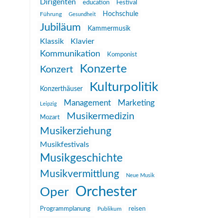
Dirigenten
education
Festival
Hochschule
Führung
Gesundheit
Jubiläum
Kammermusik
Klassik
Klavier
Kommunikation
Komponist
Konzerte
Konzert
Kulturpolitik
Konzerthäuser
Management
Marketing
Leipzig
Musikermedizin
Mozart
Musikerziehung
Musikfestivals
Musikgeschichte
Musikvermittlung
Neue Musik
Orchester
Oper
reisen
Programmplanung
Publikum