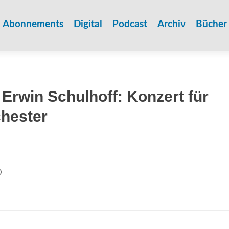
Zum
Inhalt
Abonnements
Digital
Podcast
Archiv
Bücher
springen
 Erwin Schulhoff: Konzert für
chester
0