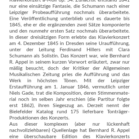
Klavierkonzert a-Moll op. 54. Zunächst entstand 1841
nur eine einsätzige Fantasie, die Schumann nach einer
Leipziger Probeaufführung nochmals überarbeitete.
Eine Veröffentlichung unterblieb und es dauerte bis
1845, ehe er die ergänzenden zwei Sätze komponierte
und den nunmehr ersten Satz nochmals überarbeitete.
In dieser dreisätzigen Form erlebte das Klavierkonzert
am 4. Dezember 1845 in Dresden seine Uraufführung,
unter der Leitung Ferdinand Hillers mit Clara
Schumann als Solistin. Das Konzert war, wie Bernhard
R. Appel in seinem kurzen Vorwort erläutert, zwar nur
mäßig besucht, doch der Kritiker der Allgemeinen
Musikalischen Zeitung pries die Aufführung und das
Werk in höchsten Tönen. Mit der Leipziger
Erstaufführung am 1. Januar 1846, vermutlich unter
Niels Gade, trat die Komposition, deren Stimmenmate­
rial noch im selben Jahr erschien (die Partitur folgte
erst 1862), ihren Siegeszug an. Derzeit nennt der
Bielefelder Katalog rund 175 liefer­bare Tonträger-
Produktionen des Konzerts.
Aus dieser komplexen (aber nur lückenhaft
nachvollziehbaren) Quellenlage hat Bernhard R. Appel
eine überschaubare Edition des Klavierkonzerts