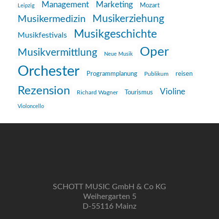
Management
Marketing
Mozart
Leipzig
Musikerziehung
Musikermedizin
Musikgeschichte
Musikfestivals
Oper
Musikvermittlung
Neue Musik
Orchester
reisen
Programmplanung
Publikum
Rezension
Violine
Richard Wagner
Tourismus
Violoncello
SCHOTT MUSIC GmbH & Co KG
Weihergarten 5
D-55116 Mainz