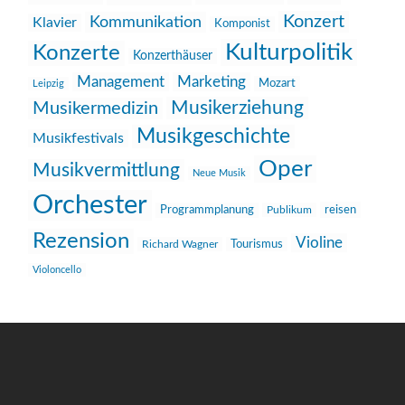
Konzert
Kommunikation
Klavier
Komponist
Kulturpolitik
Konzerte
Konzerthäuser
Management
Marketing
Mozart
Leipzig
Musikerziehung
Musikermedizin
Musikgeschichte
Musikfestivals
Oper
Musikvermittlung
Neue Musik
Orchester
reisen
Programmplanung
Publikum
Rezension
Violine
Richard Wagner
Tourismus
Violoncello