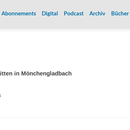
Zum
Inhalt
Abonnements
Digital
Podcast
Archiv
Bücher
springen
ritten in Mönchengladbach
4