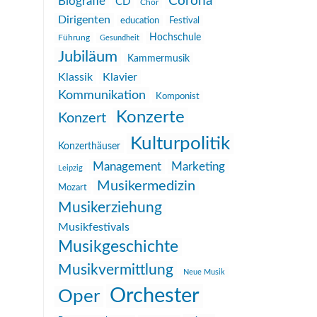
Corona
Biografie
CD
Chor
Dirigenten
education
Festival
Hochschule
Führung
Gesundheit
Jubiläum
Kammermusik
Klassik
Klavier
Kommunikation
Komponist
Konzerte
Konzert
Kulturpolitik
Konzerthäuser
Management
Marketing
Leipzig
Musikermedizin
Mozart
Musikerziehung
Musikfestivals
Musikgeschichte
Musikvermittlung
Neue Musik
Orchester
Oper