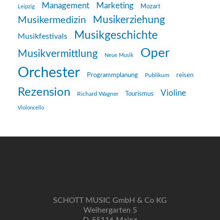
Management
Marketing
Mozart
Leipzig
Musikerziehung
Musikermedizin
Musikgeschichte
Musikfestivals
Oper
Musikvermittlung
Neue Musik
Orchester
reisen
Programmplanung
Publikum
Rezension
Violine
Richard Wagner
Tourismus
Violoncello
SCHOTT MUSIC GmbH & Co KG
Weihergarten 5