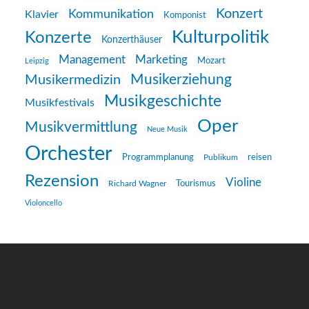
Konzert
Kommunikation
Klavier
Komponist
Kulturpolitik
Konzerte
Konzerthäuser
Management
Marketing
Mozart
Leipzig
Musikerziehung
Musikermedizin
Musikgeschichte
Musikfestivals
Oper
Musikvermittlung
Neue Musik
Orchester
reisen
Programmplanung
Publikum
Rezension
Violine
Richard Wagner
Tourismus
Violoncello