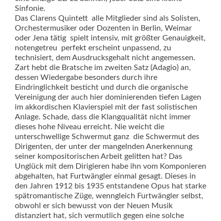
Sinfonie.
Das Clarens Quintett  alle Mitglieder sind als Solisten,
Orchestermusiker oder Dozenten in Berlin, Weimar
oder Jena tätig  spielt intensiv, mit größter Genauigkeit,
notengetreu  perfekt erscheint unpassend, zu
technisiert, dem Ausdrucksgehalt nicht angemessen.
Zart hebt die Bratsche im zweiten Satz (Adagio) an,
dessen Wiedergabe besonders durch ihre
Eindringlichkeit besticht und durch die organische
Vereinigung der auch hier dominierenden tiefen Lagen
im akkordischen Klavierspiel mit der fast solistischen
Anlage. Schade, dass die Klangqualität nicht immer
dieses hohe Niveau erreicht. Nie weicht die
unterschwellige Schwermut ganz  die Schwermut des
Dirigenten, der unter der mangelnden Anerkennung
seiner kompositorischen Arbeit gelitten hat? Das
Unglück mit dem Dirigieren habe ihn vom Komponieren
abgehalten, hat Furtwängler einmal gesagt. Dieses in
den Jahren 1912 bis 1935 entstandene Opus hat starke
spätromantische Züge, wenngleich Furtwängler selbst,
obwohl er sich bewusst von der Neuen Musik
distanziert hat, sich vermutlich gegen eine solche