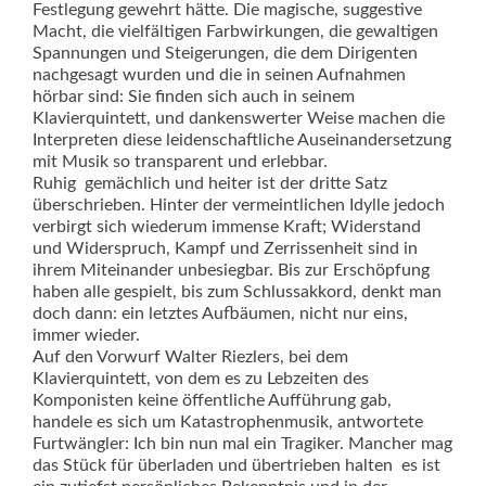
Festlegung gewehrt hätte. Die magische, suggestive
Macht, die vielfältigen Farbwirkungen, die gewaltigen
Spannungen und Steigerungen, die dem Dirigenten
nachgesagt wurden und die in seinen Aufnahmen
hörbar sind: Sie finden sich auch in seinem
Klavierquintett, und dankenswerter Weise machen die
Interpreten diese leidenschaftliche Auseinandersetzung
mit Musik so transparent und erlebbar.
Ruhig  gemächlich und heiter ist der dritte Satz
überschrieben. Hinter der vermeintlichen Idylle jedoch
verbirgt sich wiederum immense Kraft; Widerstand
und Widerspruch, Kampf und Zerrissenheit sind in
ihrem Miteinander unbesiegbar. Bis zur Erschöpfung
haben alle gespielt, bis zum Schlussakkord, denkt man 
doch dann: ein letztes Aufbäumen, nicht nur eins,
immer wieder.
Auf den Vorwurf Walter Riezlers, bei dem
Klavierquintett, von dem es zu Lebzeiten des
Komponisten keine öffentliche Aufführung gab,
handele es sich um Katastrophenmusik, antwortete
Furtwängler: Ich bin nun mal ein Tragiker. Mancher mag
das Stück für überladen und übertrieben halten  es ist