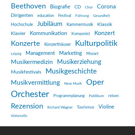
Beethoven
Corona
Biografie
CD
Chor
Dirigenten
education
Festival
Führung
Gesundheit
Jubiläum
Klassik
Hochschule
Kammermusik
Konzert
Kommunikation
Klavier
Komponist
Kulturpolitik
Konzerte
Konzerthäuser
Management
Marketing
Mozart
Leipzig
Musikerziehung
Musikermedizin
Musikgeschichte
Musikfestivals
Oper
Musikvermittlung
Neue Musik
Orchester
reisen
Programmplanung
Publikum
Rezension
Violine
Richard Wagner
Tourismus
Violoncello