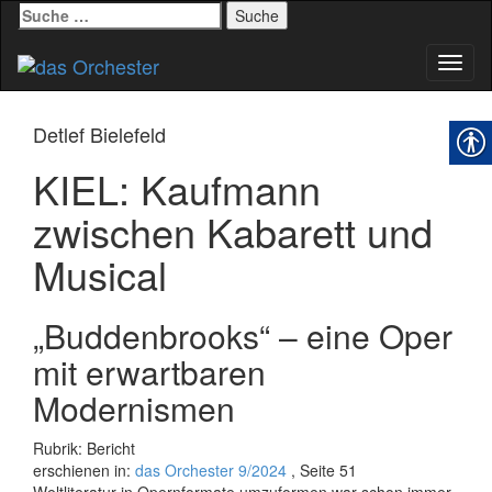
Suche
nach:
Schal
Navig
Detlef Bielefeld
KIEL: Kaufmann
zwischen Kabarett und
Musical
„Buddenbrooks“ – eine Oper
mit erwartbaren
Modernismen
Rubrik: Bericht
erschienen in:
das Orchester 9/2024
, Seite 51