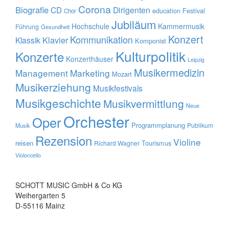
Corona
Biografie
CD
Dirigenten
education
Festival
Chor
Jubiläum
Hochschule
Kammermusik
Führung
Gesundheit
Konzert
Kommunikation
Klavier
Klassik
Komponist
Kulturpolitik
Konzerte
Konzerthäuser
Leipzig
Musikermedizin
Management
Marketing
Mozart
Musikerziehung
Musikfestivals
Musikgeschichte
Musikvermittlung
Neue
Orchester
Oper
Programmplanung
Publikum
Musik
Rezension
Violine
reisen
Tourismus
Richard Wagner
Violoncello
SCHOTT MUSIC GmbH & Co KG
Weihergarten 5
D-55116 Mainz