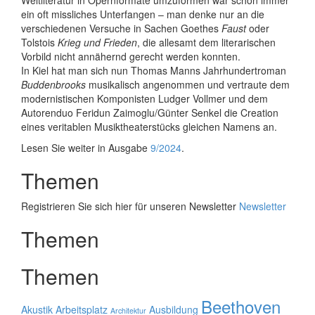
Weltliteratur in Opernformate umzuformen war schon immer
ein oft missliches Unterfangen – man denke nur an die
verschiedenen Versuche in Sachen Goethes
Faust
oder
Tolstois
Krieg und Frieden
, die allesamt dem literarischen
Vorbild nicht annähernd gerecht werden konnten.
In Kiel hat man sich nun Thomas Manns Jahrhundertroman
Buddenbrooks
musikalisch angenommen und vertraute dem
modernistischen Komponisten Ludger Vollmer und dem
Autorenduo Feridun Zaimoglu/Günter Senkel die Creation
eines veritablen Musiktheaterstücks gleichen Namens an.
Lesen Sie weiter in Ausgabe
9/2024
.
Themen
Registrieren Sie sich hier für unseren Newsletter
Newsletter
Themen
Themen
Beethoven
Akustik
Arbeitsplatz
Ausbildung
Architektur