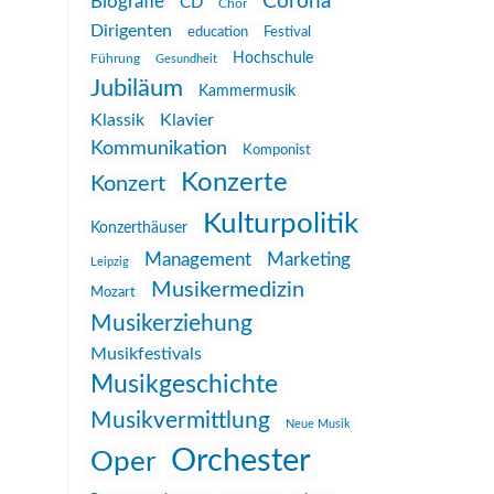
Corona
Biografie
CD
Chor
Dirigenten
education
Festival
Hochschule
Führung
Gesundheit
Jubiläum
Kammermusik
Klassik
Klavier
Kommunikation
Komponist
Konzerte
Konzert
Kulturpolitik
Konzerthäuser
Management
Marketing
Leipzig
Musikermedizin
Mozart
Musikerziehung
Musikfestivals
Musikgeschichte
Musikvermittlung
Neue Musik
Orchester
Oper