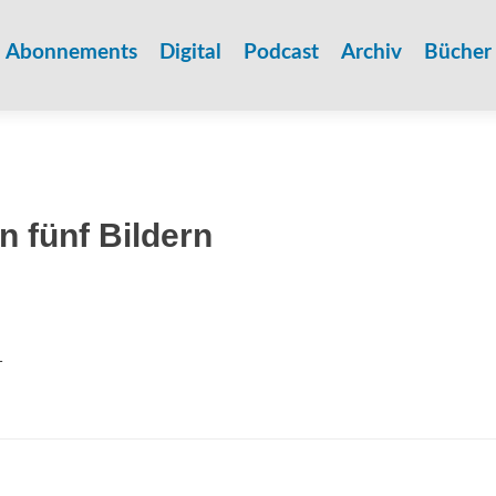
Zum
Inhalt
Abonnements
Digital
Podcast
Archiv
Bücher
springen
n fünf Bildern
1