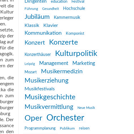
haft in
Dirigenten
education
Festival
eit die
Hochschule
Führung
Gesundheit
 Kultur
Jubiläum
erleger
Kammermusik
ten.
Klassik
Klavier
setzte,
Kommunikation
Komponist
zip der
Konzerte
lag auf
Konzert
für die
Kulturpolitik
agogik.
Konzerthäuser
en zum
Management
Marketing
Leipzig
ern der
Musikermedizin
Mozart
en, die
Musikerziehung
n engem
Musikfestivals
ka die
en zum
Musikgeschichte
burger
Musikvermittlung
mburger
Neue Musik
burg 
Orchester
Oper
e. Der
issance
reisen
Programmplanung
Publikum
en den