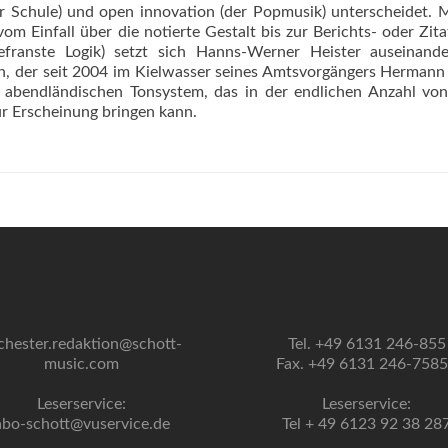
r Schule) und open innovation (der Popmusik) unterscheidet. 
m Einfall über die notierte Gestalt bis zur Berichts- oder Zita
sgefranste Logik) setzt sich Hanns-Werner Heister auseinand
 der seit 2004 im Kielwasser seines Amtsvorgängers Hermann
 abendländischen Tonsystem, das in der endlichen Anzahl vo
r Erscheinung bringen kann.
chester.redaktion@schott-
Tel. +49 6131 246-855
music.com
Fax. +49 6131 246-758
Leserservice:
Leserservice:
abo-schott@vuservice.de
Tel + 49 6123 92 38 28