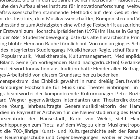
tionskette, die er in den 26 Jahren seiner Hochschul-Präsidentsc
e den Aufbau eines Instituts für Innovationsforschung  weltw
chaftswissenschaften stammende Methodik auf dem Gebiet der
 des Instituts, dem Musikwissenschaftler, Komponisten und V
ruheständler zum Achtzigsten eine würdige Festschrift auszurich
 Erstwahl zum Hochschulpräsidenten (1978) im Hause in Gang 
puls der 68er Studentenbewegung löste das alte hierarchische Prin
ung blühte Hermann Rauhe förmlich auf. Von nun an ging es Sch
des integrierten Studiengangs Musiktheater-Regie, schuf Raum 
z, Popularmusik, Musiktherapie, Kulturmanagement, Medienpäd
Bilanz. Seine (im vorliegenden Band nachgedruckten) Gedank
 Leitwort Innovation aus Tra­dition hatte Flender allen Beiträg
iliges Arbeitsfeld von diesem Grundsatz her zu bedenken.
enspektrum, das Einblick gewährt in rund dreißig Berufswelt
 Hamburger Hochschule für Musik und Theater einbringen  i
ngs beantwortet der komponierende Kulturmanager Peter Ruzic
hard Wagner gegenwärtigen Intendanten und Theaterdirektor
one Young, lehrbeauftragte Generalmusikdirektorin der Ham
tudien in Bayreuther Archiven für die Neueinstudierung des Ha
tursenatorin der Hansestadt, Karin von Welck, sieht Ham
chleppungen zum Trotz  auf dem Weg zu einer Musikmetropol
tet die 700-jährige Kunst- und Kulturgeschichte seit der Rena
eller Neuerungsschübe und Gegenbewegungen, wobei er zwisch