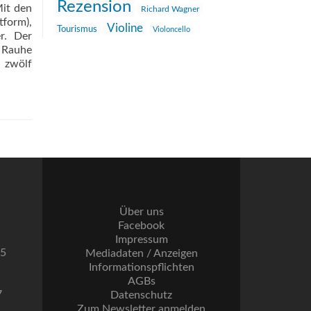
Rezension
Mit den
Richard Wagner
tform),
Violine
Tourismus
Violoncello
er. Der
 Rauhe
n zwölf
Über uns
Facebook
Impressum
55
Mediadaten / Anzeigen
Informationspflichten
AGBs
7
Datenschutz
Zum Newsletter anmelden