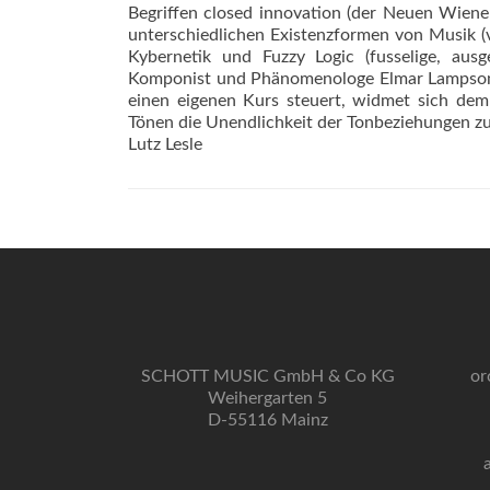
Begriffen closed innovation (der Neuen Wiene
unterschiedlichen Existenzformen von Musik (vo
Kybernetik und Fuzzy Logic (fusselige, au
Komponist und Phänomenologe Elmar Lampson,
einen eigenen Kurs steuert, widmet sich dem
Tönen die Unendlichkeit der Tonbeziehungen zu
Lutz Lesle
SCHOTT MUSIC GmbH & Co KG
or
Weihergarten 5
D-55116 Mainz