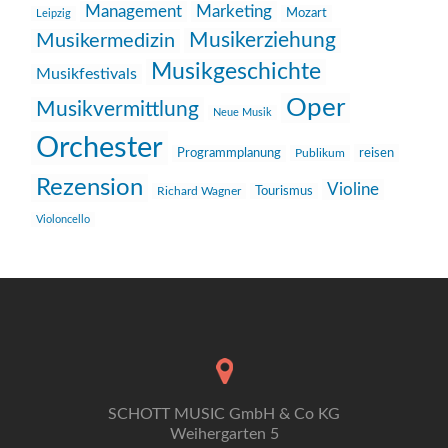
Management
Marketing
Mozart
Leipzig
Musikerziehung
Musikermedizin
Musikgeschichte
Musikfestivals
Oper
Musikvermittlung
Neue Musik
Orchester
reisen
Programmplanung
Publikum
Rezension
Violine
Richard Wagner
Tourismus
Violoncello
SCHOTT MUSIC GmbH & Co KG
Weihergarten 5