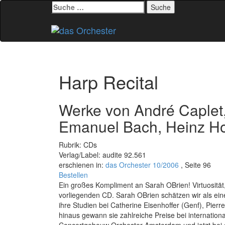
Suche
nach:
Zum
Inhalt
springen
Harp Recital
Werke von André Caplet, 
Emanuel Bach, Heinz Hol
Rubrik: CDs
Verlag/Label: audite 92.561
erschienen in:
das Orchester 10/2006
, Seite 96
Bestellen
Ein großes Kompliment an Sarah OBrien! Virtuosität,
vorliegenden CD. Sarah OBrien schätzen wir als ein
ihre Studien bei Catherine Eisenhoffer (Genf), Pie
hinaus gewann sie zahlreiche Preise bei internationa