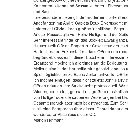
Concertgebouw Orchester Amsterdam und jetzt bei de
Kammermusikerin und Solistin zu hören. Ebenso unt
und Basel.
Ihre besondere Liebe gilt der modernen Harfenlitera
Angefangen mit André Caplets Deux Divertissements 
unterbricht OBrien ihren großen inhaltlichen Bogen 
Arioso  Passacaglia von Heinz Holliger und der Suit
Sehr interessant finde ich das Booklet: Etwas ganz B
Hauser stellt OBrien Fragen zur Geschichte der Ha
Harfenliteratur. Er konstatiert, dass OBrien den ro
begründet, dass es in dieser Epoche an interessante
Ergänzend möchte ich allerdings auf die Bedeutung 
Meilensteine in der Harfenliteratur gesetzt, ebenso
Spielmöglichkeiten zu Bachs Zeiten antwortet OBrien: 
Ich möchte einfügen, dass nicht zuletzt John Parry 
OBrien erläutert ihre Stücke sehr professionell. Wi
Wiedergabe zu tun, gepaart mit großem musikalisch
von Holliger oder die sauberen Verzierungen bei Bach
Gesamteindruck aber nicht beeinträchtigt. Zum Schlus
stellt eine Paraphrase über diesen Choral dar und e
wunderbarer Abschluss dieser CD.
Marion Hofmann