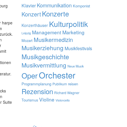
Kommunikation
Klavier
zburg
Komponist
Konzerte
Konzert
Kulturpolitik
r harpe
Konzerthäuser
 
Management
Marketing
Leipzig
 zurück.
Musikermedizin
n
Mozart
r
Musikerziehung
Musikfestivals
amit
Musikgeschichte
tionen
Musikvermittlung
Neue Musik
Orchester
Oper
ratur.
Programmplanung
reisen
Publikum
Rezension
ücks
Richard Wagner
en
Violine
Tourismus
Violoncello
r Suite