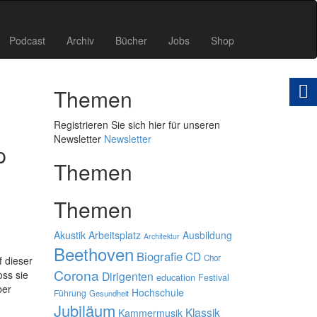
Podcast
Archiv
Bücher
Jobs
Shop
Themen
Registrieren Sie sich hier für unseren
Newsletter
Newsletter
p
Themen
Themen
Akustik
Arbeitsplatz
Ausbildung
Architektur
Beethoven
Biografie
CD
Chor
f dieser
Corona
oss sie
Dirigenten
education
Festival
ber
Hochschule
Führung
Gesundheit
Jubiläum
Klassik
Kammermusik