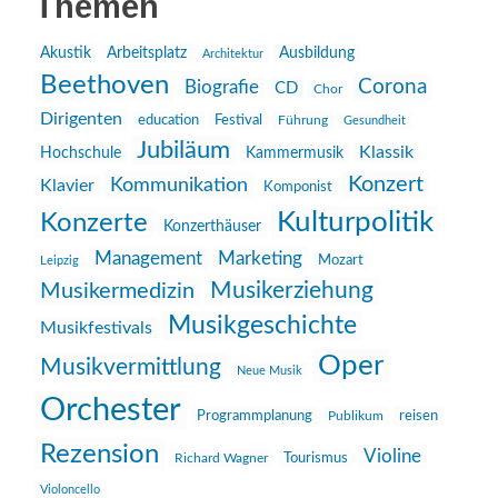
Themen
Akustik
Arbeitsplatz
Ausbildung
Architektur
Beethoven
Corona
Biografie
CD
Chor
Dirigenten
education
Festival
Führung
Gesundheit
Jubiläum
Klassik
Hochschule
Kammermusik
Konzert
Kommunikation
Klavier
Komponist
Kulturpolitik
Konzerte
Konzerthäuser
Management
Marketing
Mozart
Leipzig
Musikerziehung
Musikermedizin
Musikgeschichte
Musikfestivals
Oper
Musikvermittlung
Neue Musik
Orchester
reisen
Programmplanung
Publikum
Rezension
Violine
Richard Wagner
Tourismus
Violoncello