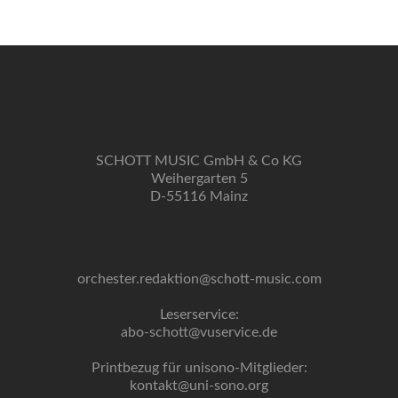
SCHOTT MUSIC GmbH & Co KG
Weihergarten 5
D-55116 Mainz
orchester.redaktion@schott-music.com
Leserservice:
abo-schott@vuservice.de
Printbezug für unisono-Mitglieder:
kontakt@uni-sono.org