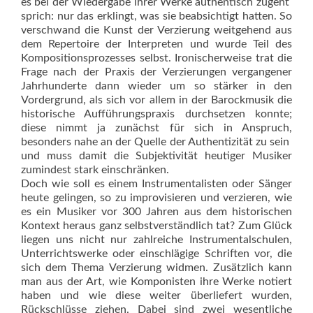
es bei der Wiedergabe ihrer Werke authentisch zugeht 
sprich: nur das erklingt, was sie beabsichtigt hatten. So
verschwand die Kunst der Verzierung weitgehend aus
dem Repertoire der Interpreten und wurde Teil des
Kompositionsprozesses selbst. Ironischerweise trat die
Frage nach der Praxis der Verzierungen vergangener
Jahrhunderte dann wieder um so stärker in den
Vordergrund, als sich vor allem in der Barockmusik die
historische Aufführungspraxis durchsetzen konnte;
diese nimmt ja zunächst für sich in Anspruch,
besonders nahe an der Quelle der Authentizität zu sein 
und muss damit die Subjektivität heutiger Musiker
zumindest stark einschränken.
Doch wie soll es einem Instrumentalisten oder Sänger
heute gelingen, so zu improvisieren und verzieren, wie
es ein Musiker vor 300 Jahren aus dem historischen
Kontext heraus ganz selbstverständlich tat? Zum Glück
liegen uns nicht nur zahlreiche Instrumentalschulen,
Unterrichtswerke oder einschlägige Schriften vor, die
sich dem Thema Verzierung widmen. Zusätzlich kann
man aus der Art, wie Komponisten ihre Werke notiert
haben und wie diese weiter überliefert wurden,
Rückschlüsse ziehen. Dabei sind zwei wesentliche