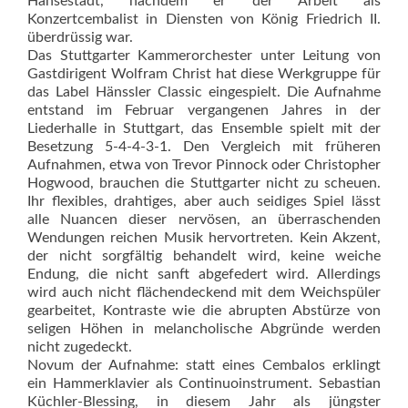
Hansestadt, nachdem er der Arbeit als
Konzertcembalist in Diensten von König Friedrich II.
überdrüssig war.
Das Stuttgarter Kammerorchester unter Leitung von
Gastdirigent Wolfram Christ hat diese Werkgruppe für
das Label Hänssler Classic eingespielt. Die Aufnahme
entstand im Februar vergangenen Jahres in der
Liederhalle in Stuttgart, das Ensemble spielt mit der
Besetzung 5-4-4-3-1. Den Vergleich mit früheren
Aufnahmen, etwa von Trevor Pinnock oder Christopher
Hogwood, brauchen die Stuttgarter nicht zu scheuen.
Ihr flexibles, drahtiges, aber auch seidiges Spiel lässt
alle Nuancen dieser nervösen, an überraschenden
Wendungen reichen Musik hervortreten. Kein Akzent,
der nicht sorgfältig behandelt wird, keine weiche
Endung, die nicht sanft abgefedert wird. Allerdings
wird auch nicht flächendeckend mit dem Weichspüler
gearbeitet, Kontraste wie die abrupten Abstürze von
seligen Höhen in melancholische Abgründe werden
nicht zugedeckt.
Novum der Aufnahme: statt eines Cembalos erklingt
ein Hammerklavier als Continuoinstrument. Sebastian
Küchler-Blessing, in diesem Jahr als jüngster