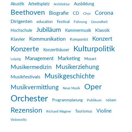
Akustik
Arbeitsplatz
Ausbildung
Architektur
Beethoven
Corona
Biografie
CD
Chor
Dirigenten
education
Festival
Führung
Gesundheit
Jubiläum
Klassik
Hochschule
Kammermusik
Konzert
Kommunikation
Klavier
Komponist
Kulturpolitik
Konzerte
Konzerthäuser
Management
Marketing
Mozart
Leipzig
Musikerziehung
Musikermedizin
Musikgeschichte
Musikfestivals
Oper
Musikvermittlung
Neue Musik
Orchester
reisen
Programmplanung
Publikum
Rezension
Violine
Richard Wagner
Tourismus
Violoncello