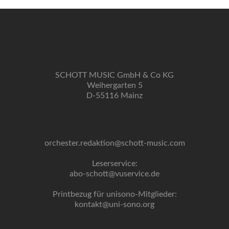
SCHOTT MUSIC GmbH & Co KG
Weihergarten 5
D-55116 Mainz
orchester.redaktion@schott-music.com
Leserservice:
abo-schott@vuservice.de
Printbezug für unisono-Mitglieder:
kontakt@uni-sono.org