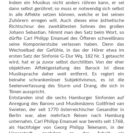
Indem ein Musikus nicht anders rühren kann, er sei
dann selbst gerühret; so muss er notwendig sich selbst
in alle Affekte setzen können, welche er bei seinen
Zuhörern erregen will. Auch dieses eine ästhetische
Richtschnur des zweitältesten Sohnes des großen
Johann Sebastian. Nimmt man den Satz beim Wort, so
dürfte Carl Philipp Emanuel des Öfteren schweißnass
seine Komponierstube verlassen haben. Denn das
Wechselbad der Gefühle, in das der Hörer etwa im
ersten Satz der Sinfonie G-Dur Wq. 182 Nr. 1 getaucht
wird, hat er ja zuvor selbst durchlitten. Von der eher
objektiven Affektgestaltung des Barock ist diese
Musiksprache daher weit entfernt. Es regiert ein
beinahe schrankenloser Subjektivismus, es ist die
Seelenverfassung des Sturm und Drang, die sich in
Tönen ausspricht.
Entstanden sind die sechs Hamburger Sinfonien auf
Anregung des Barons und Musikmäzens Gottfried van
Swieten, der seit 1770 österreichischer Gesandter in
Berlin war, aber mehrfach Reisen nach Hamburg
unternahm. Carl Philipp Emanuel war bereits seit 1768,
als Nachfolger von Georg Philipp Telemann, in der