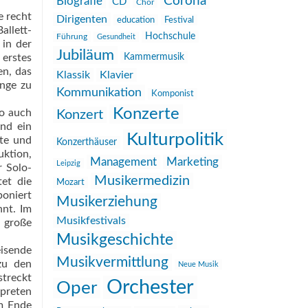
Corona
Biografie
CD
Chor
e recht
Dirigenten
education
Festival
allett-
Hochschule
Führung
Gesundheit
 in der
Jubiläum
 erstes
Kammermusik
en, das
Klassik
Klavier
änge zu
Kommunikation
Komponist
Konzerte
So auch
Konzert
and ein
Kulturpolitik
ate und
Konzerthäuser
uktion,
Management
Marketing
Leipzig
r Solo-
Musikermedizin
tet die
Mozart
poniert
Musikerziehung
hnt. Im
Musikfestivals
 große
Musikgeschichte
isende
Musikvermittlung
zu den
Neue Musik
streckt
Orchester
Oper
rpreten
Am Ende