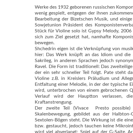
Werke des 1932 geborenen russischen Komponis
wenig gespielt, entgegen der ihnen zukommend
Bearbeitung der Bizetschen Musik, und einige
Sowjetunion Präsident des Komponistenverban
Stück für Violine solo ist Gypsy Melody, 2006
sich zum Ziel gesetzt hat, namhafte Komponi
bewegen.
Shchedrin eigen ist die Verknüpfung von musi
hier: Das Werk knüpft an das Idiom und die Sp
Sakrileg, in anderen Sprachen jedoch synonym 
Ravel. Die Form ist traditionell: Das zweiteilig
der ein sehr schneller Teil folgt. Pate steht 
Violine z.B. in Kreislers Präludium und Alle
Entfaltung einer Melodie, in der der typische 
wird, unterbrochen von einem gebrochenen Qu
Verlauf wird der Hauptton verlassen, di
Kraftanstrengung.
Der zweite Teil (Vivace  Presto possible
Skalenbewegung, gebildet aus der Halbton-G
Sextolen-Bögen steht. Die Wirkung ist die eine
bzw. gestaucht, jedoch tauchen keine Mikroin
wird viel abverlangt: Spiel auf der G-Saite, A