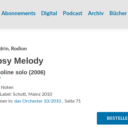
Zum
Inhalt
Abonnements
Digital
Podcast
Archiv
Bücher
springen
rin, Rodion
sy Melody
ioline solo (2006)
: Noten
Label: Schott, Mainz 2010
nen in:
das Orchester 10/2010
, Seite 71
BESTELL