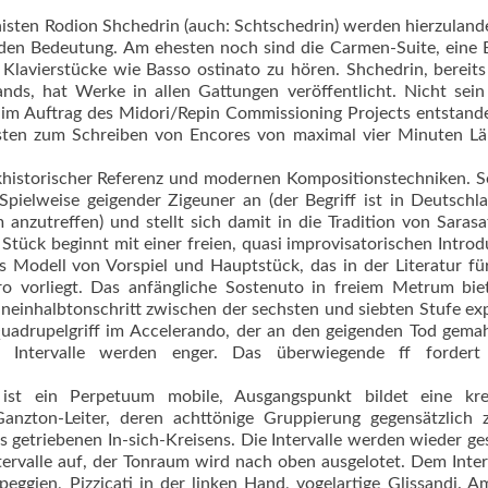
ten Rodion Shchedrin (auch: Schtschedrin) werden hierzuland
en Bedeutung. Am ehesten noch sind die Carmen-Suite, eine B
 Klavierstücke wie Basso ostinato zu hören. Shchedrin, bereits
ds, hat Werke in allen Gattungen veröffentlicht. Nicht sein
 im Auftrag des Midori/Repin Commissioning Projects entstand
sten zum Schreiben von Encores von maximal vier Minuten L
khistorischer Referenz und modernen Kompositionstechniken. 
ielweise geigender Zigeuner an (der Begriff ist in Deutschl
anzutreffen) und stellt sich damit in die Tradition von Saras
e Stück beginnt mit einer freien, quasi improvisatorischen Introd
das Modell von Vorspiel und Hauptstück, das in der Literatur fü
gro vorliegt. Das anfängliche Sostenuto in freiem Metrum bie
Eineinhalbtonschritt zwischen der sechsten und siebten Stufe ex
adrupelgriff im Accelerando, der an den geigenden Tod gema
e Intervalle werden enger. Das überwiegende ff fordert
) ist ein Perpetuum mobile, Ausgangspunkt bildet eine kre
anzton-Leiter, deren achttönige Gruppierung gegensätzlich 
s getriebenen In-sich-Kreisens. Die Intervalle werden wieder ge
tervalle auf, der Tonraum wird nach oben ausgelotet. Dem Inte
rpeggien, Pizzicati in der linken Hand, vogelartige Glissandi. 