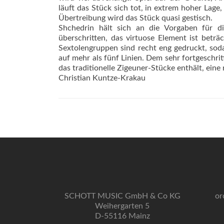
läuft das Stück sich tot, in extrem hoher Lag
Übertreibung wird das Stück quasi gestisch.
Shchedrin hält sich an die Vorgaben für d
überschritten, das virtuose Element ist beträc
Sextolengruppen sind recht eng gedruckt, sod
auf mehr als fünf Linien. Dem sehr fortgeschri
das traditionelle Zigeuner-Stücke enthält, ein
Christian Kuntze-Krakau
SCHOTT MUSIC GmbH & Co KG
or
Weihergarten 5
D-55116 Mainz