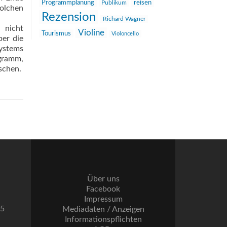
reisen
Programmplanung
Publikum
solchen
Rezension
Richard Wagner
 nicht
Violine
Tourismus
Violoncello
ber die
systems
ogramm,
ischen.
Über uns
Facebook
Impressum
55
Mediadaten / Anzeigen
Informationspflichten