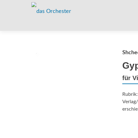
Shched
Gyp
für V
Rubrik
Verlag/
erschie