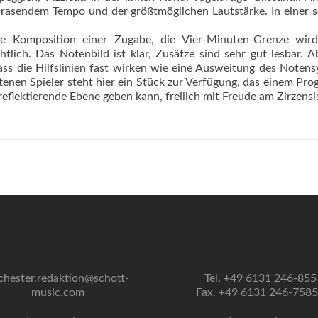
e, rasendem Tempo und der größtmöglichen Lautstärke. In einer 
ie Komposition einer Zugabe, die Vier-Minuten-Grenze wird
htlich. Das Notenbild ist klar, Zusätze sind sehr gut lesbar. A
ass die Hilfslinien fast wirken wie eine Ausweitung des Noten
ttenen Spieler steht hier ein Stück zur Verfügung, das einem Pr
e reflektierende Ebene geben kann, freilich mit Freude am Zirzens
chester.redaktion@schott-
Tel. +49 6131 246-855
music.com
Fax. +49 6131 246-758