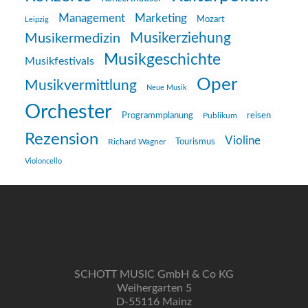
Management
Marketing
Mozart
Leipzig
Musikerziehung
Musikermedizin
Musikgeschichte
Musikfestivals
Oper
Musikvermittlung
Neue Musik
Orchester
reisen
Programmplanung
Publikum
Rezension
Violine
Richard Wagner
Tourismus
Violoncello
SCHOTT MUSIC GmbH & Co KG
Weihergarten 5
D-55116 Mainz