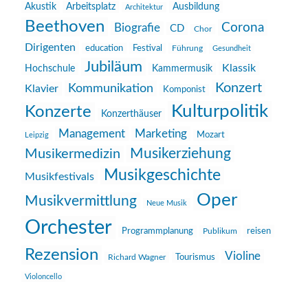
Akustik
Arbeitsplatz
Ausbildung
Architektur
Beethoven
Corona
Biografie
CD
Chor
Dirigenten
education
Festival
Führung
Gesundheit
Jubiläum
Klassik
Hochschule
Kammermusik
Konzert
Kommunikation
Klavier
Komponist
Kulturpolitik
Konzerte
Konzerthäuser
Management
Marketing
Mozart
Leipzig
Musikerziehung
Musikermedizin
Musikgeschichte
Musikfestivals
Oper
Musikvermittlung
Neue Musik
Orchester
reisen
Programmplanung
Publikum
Rezension
Violine
Richard Wagner
Tourismus
Violoncello