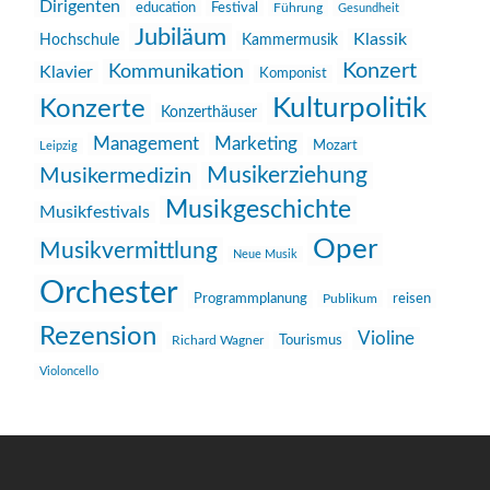
Dirigenten
education
Festival
Führung
Gesundheit
Jubiläum
Klassik
Hochschule
Kammermusik
Konzert
Kommunikation
Klavier
Komponist
Kulturpolitik
Konzerte
Konzerthäuser
Management
Marketing
Mozart
Leipzig
Musikerziehung
Musikermedizin
Musikgeschichte
Musikfestivals
Oper
Musikvermittlung
Neue Musik
Orchester
reisen
Programmplanung
Publikum
Rezension
Violine
Richard Wagner
Tourismus
Violoncello