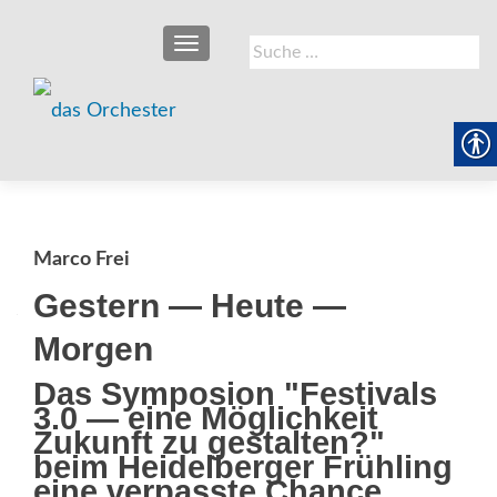
SCHALTE NAVIGATION
Suche
nach:
Marco Frei
Gestern — Heute —
Morgen
Das Symposion "Festivals
3.0 — eine Möglichkeit
Zukunft zu gestalten?"
beim Heidelberger Frühling 
eine verpasste Chance