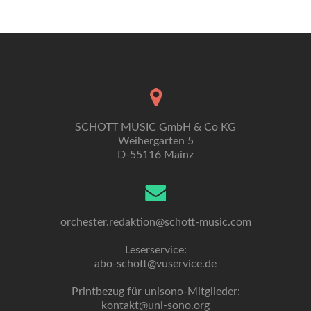
SCHOTT MUSIC GmbH & Co KG
Weihergarten 5
D-55116 Mainz
orchester.redaktion@schott-music.com
Leserservice:
abo-schott@vuservice.de
Printbezug für unisono-Mitglieder:
kontakt@uni-sono.org