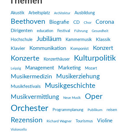
Themen
Akustik
Arbeitsplatz
Ausbildung
Architektur
Beethoven
Corona
Biografie
CD
Chor
Dirigenten
education
Festival
Führung
Gesundheit
Jubiläum
Klassik
Hochschule
Kammermusik
Konzert
Kommunikation
Klavier
Komponist
Kulturpolitik
Konzerte
Konzerthäuser
Management
Marketing
Mozart
Leipzig
Musikerziehung
Musikermedizin
Musikgeschichte
Musikfestivals
Oper
Musikvermittlung
Neue Musik
Orchester
reisen
Programmplanung
Publikum
Rezension
Violine
Richard Wagner
Tourismus
Violoncello