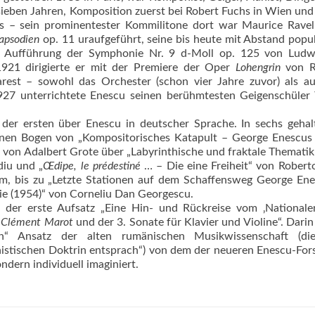
sieben Jahren, Komposition zuerst bei Robert Fuchs in Wien und
is – sein prominentester Kommilitone dort war Maurice Rave
apsodien
op. 11 uraufgeführt, seine bis heute mit Abstand popu
ige Aufführung der Symphonie Nr. 9 d-Moll op. 125 von Ludw
21 dirigierte er mit der Premiere der Oper
Lohengrin
von R
rest – sowohl das Orchester (schon vier Jahre zuvor) als au
927 unterrichtete Enescu seinen berühmtesten Geigenschüler
der ersten über Enescu in deutscher Sprache. In sechs gehal
inen Bogen von „Kompositorisches Katapult – George Enescus 
von Adalbert Grote über „Labyrinthische und fraktale Thematik
iu und „
Œdipe, le prédestiné
… – Die eine Freiheit“ von Robert
m, bis zu „Letzte Stationen auf dem Schaffensweg George Ene
 (1954)“ von Corneliu Dan Georgescu.
h der erste Aufsatz „Eine Hin- und Rückreise vom ‚National
 Clément Marot
und der 3. Sonate für Klavier und Violine“. Darin
n“ Ansatz der alten rumänischen Musikwissenschaft (di
unistischen Doktrin entsprach“) von dem der neueren Enescu-Fo
ondern individuell imaginiert.