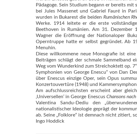
Pädagoge. Sein Studium begann er bereits mit 
bei Jules Massenet und Gabriel Fauré in Par
wurden in Bukarest die beiden
Rumänischen Rh
Werke. 1914 leitete er die erste vollständ
Beethoven in Rumänien. Am 31. Dezember 19
Wagner die Eröffnung der Nationaloper Buka
Operntruppe hatte er selbst gegründet. Ab 1
Menuhin.
Diese willkommene neue Monografie ist eine 
Beiträgen schlägt der schmale Sammelband e
Weg vom Wunderkind zum Streichoktett op. 7“ 
Symphonien von George Enescu“ von Dan Ded
über Enescus einzige Oper, sein Opus summu
Konzertouvertüre (1948) und Kammersymphonie
Am aufschlussreichsten erscheint aber gleic
‚Universellen‘ in George Enescus
Chansons nach
Valentina Sandu-Dediu den „überwundene
nationalistischer Ideologie geprägt der komm
ab. Seine „Folklore“ ist demnach nicht zitiert, s
Ingo Hoddick