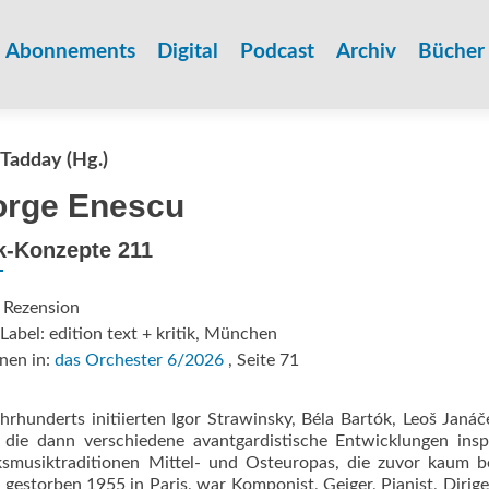
Zum
Inhalt
Abonnements
Digital
Podcast
Archiv
Bücher
springen
 Tadday (Hg.)
rge Enescu
k-Konzepte 211
 Rezension
Label: edition text + kritik, München
nen in:
das Orchester 6/2026
, Seite 71
rhunderts initiierten Igor Strawinsky, Béla Bartók, Leoš Janá
die dann verschiedene avantgardistische Entwicklungen inspi
smusiktraditionen Mittel- und Osteuropas, die zuvor kaum b
estorben 1955 in Paris, war Komponist, Geiger, Pianist, Dirig