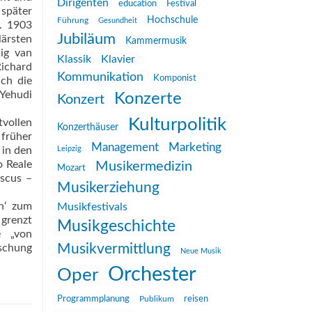
Dirigenten
education
Festival
 später
Hochschule
Führung
Gesundheit
l. 1903
Jubiläum
lärsten
Kammermusik
ig van
Klassik
Klavier
ichard
Kommunikation
Komponist
ch die
 Yehudi
Konzerte
Konzert
Kulturpolitik
tvollen
Konzerthäuser
früher
Management
Marketing
 in den
Leipzig
o Reale
Musikermedizin
Mozart
scus –
Musikerziehung
en‘ zum
Musikfestivals
 grenzt
Musikgeschichte
e „von
Musikvermittlung
rschung
Neue Musik
Orchester
Oper
reisen
Programmplanung
Publikum